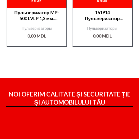
КЛИК
КЛИК
Пульверизатор MP-
161914
500 LVLP 1,3 мм.
Пульверизатор
AURITA /000006790/
NTools SG 1002 -1,4
Пульверизаторы
Пульверизаторы
0,00
MDL
0,00
MDL
NOI OFERIM CALITATE ȘI SECURITATE ȚIE
ȘI
AUTOMOBILULUI TĂU