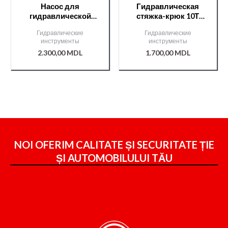
Насос для
Гидравлическая
гидравлической
стяжка-крюк 10Т
распорной стойки
/T80450/
Гидравлические
Гидравлические
10Т /T80330/
инструменты
инструменты
2.300,00
MDL
1.700,00
MDL
NOI OFERIM CALITATE ȘI SECURITATE ȚIE
ȘI
AUTOMOBILULUI TĂU