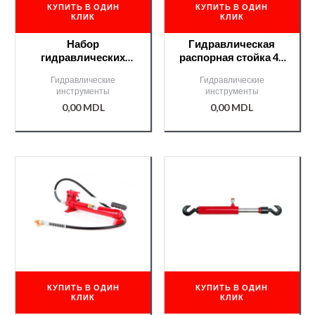
КУПИТЬ В ОДИН
КУПИТЬ В ОДИН
КЛИК
КЛИК
Набор
Гидравлическая
гидравлических
распорная стойка 4Т
растяжек Premium
в наборе /G02074/
Гидравлические
Гидравлические
10Т на колесах
инструменты
инструменты
/G02145/
0,00
MDL
0,00
MDL
КУПИТЬ В ОДИН
КУПИТЬ В ОДИН
КЛИК
КЛИК