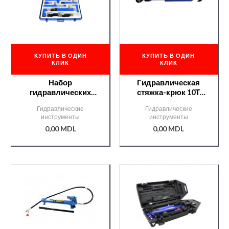
КУПИТЬ В ОДИН
КУПИТЬ В ОДИН
КЛИК
КЛИК
Набор
Гидравлическая
гидравлических
стяжка-крюк 10Т
растяжек и стяжек
/G02072/
Гидравлические
Гидравлические
для кузовных работ
инструменты
инструменты
/G02073/
0,00
MDL
0,00
MDL