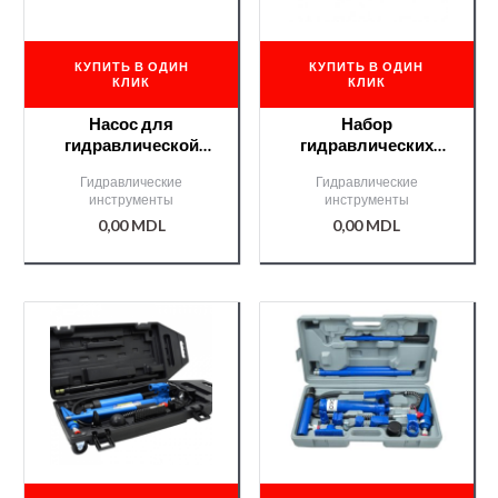
КУПИТЬ В ОДИН
КУПИТЬ В ОДИН
КЛИК
КЛИК
Насос для
Набор
гидравлической
гидравлических
распорной стойки
растяжек Premium
Гидравлические
Гидравлические
10Т /G02071/
15Т на колесах
инструменты
инструменты
/G02146/
0,00
MDL
0,00
MDL