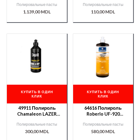
колпачок) 1 л.
WAX 250gr K2 /0051/
Полировальные пасты
Полировальные пасты
1.139,00
MDL
110,00
MDL
КУПИТЬ В ОДИН
КУПИТЬ В ОДИН
КЛИК
КЛИК
49911 Полироль
64616 Полироль
Chamaleon LAZER
Roberlo UF-920
CUT 1-х шаговая (два
(антиголограмма) 1л
Полировальные пасты
Полировальные пасты
в одном) 0,5кг
300,00
MDL
580,00
MDL