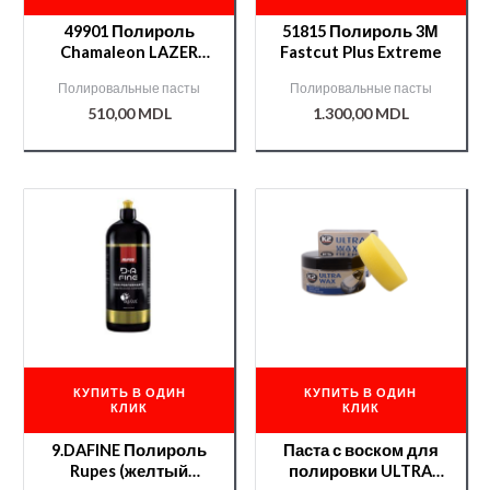
49901 Полироль
51815 Полироль 3М
Chamaleon LAZER
Fastcut Plus Extreme
CUT 1-х шаговая (два
Полировальные пасты
Полировальные пасты
в одном) 1кг
510,00
MDL
1.300,00
MDL
КУПИТЬ В ОДИН
КУПИТЬ В ОДИН
КЛИК
КЛИК
9.DAFINE Полироль
Паста с воском для
Rupes (желтый
полировки ULTRA