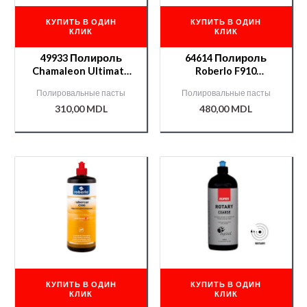
КУПИТЬ В ОДИН
КУПИТЬ В ОДИН
КЛИК
КЛИК
49933 Полироль
64614 Полироль
Chamaleon Ultimate
Roberlo F910
Finish
(средняя) 1л
Полировальные пасты
Полировальные пасты
антиголограмма 1-х
310,00
MDL
480,00
MDL
шаговая 0,5кг
КУПИТЬ В ОДИН
КУПИТЬ В ОДИН
КЛИК
КЛИК