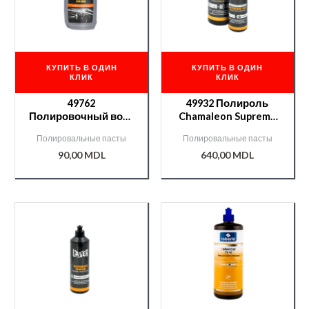
КУПИТЬ В ОДИН
КУПИТЬ В ОДИН
КЛИК
КЛИК
49762
49932 Полироль
Полировочный воск
Chamaleon Supreme
Chamaleon спрей «3 в
CUT 1-х шаговая 1кг
Полировальные пасты
Полировальные пасты
1» 650 мл.
90,00
MDL
640,00
MDL