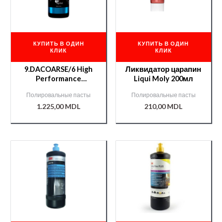
КУПИТЬ В ОДИН
КУПИТЬ В ОДИН
КЛИК
КЛИК
9.DACOARSE/6 High
Ликвидатор царапин
Performance
Liqui Moly 200мл
Полироль
Полировальные пасты
Полировальные пасты
Rupes(синий
1.225,00
MDL
210,00
MDL
колпачок) 1L