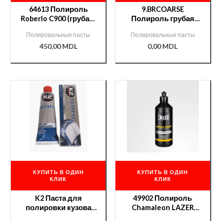
64613 Полироль
9.BRCOARSE
Roberlo C900 (грубая)
Полироль грубая
1л
Rotary 1L
Полировальные пасты
Полировальные пасты
450,00
MDL
0,00
MDL
КУПИТЬ В ОДИН
КУПИТЬ В ОДИН
КЛИК
КЛИК
K2 Паста для
49902 Полироль
полировки кузова
Chamaleon LAZER
TEMPO 120gr
FINISH