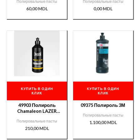
Полировальные пасты
Полировальные пасты
(антиголограмм и
60,00
MDL
0,00
MDL
антиразводы) 0,5 кг
КУПИТЬ В ОДИН
КУПИТЬ В ОДИН
КЛИК
КЛИК
49903 Полироль
09375 Полироль 3М
Chamaleon LAZER
Полировальные пасты
SHINE (усилитель и
Полировальные пасты
1.100,00
MDL
консервация блеска)
210,00
MDL
0,5 лит.