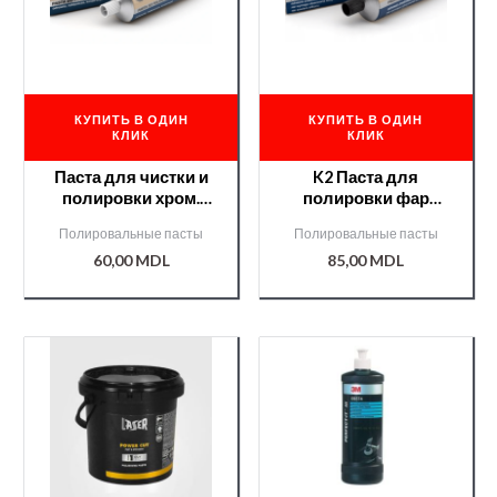
КУПИТЬ В ОДИН
КУПИТЬ В ОДИН
КЛИК
КЛИК
Паста для чистки и
K2 Паста для
полировки хром.
полировки фар
поверхностей
LAMP DOCTOR 60г
Полировальные пасты
Полировальные пасты
120г.ALUCHROM K2
60,00
MDL
85,00
MDL