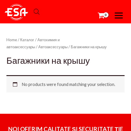
Перейти
MAIN
к
MEN
содержимому
Home
/
Каталог
/
Автохимия и
автоаксессуары
/
Автоаксессуары
/ Багажники на крышу
Багажники на крышу
No products were found matching your selection.
NOI OFERIM CALITATE ȘI SECURITATE ȚIE