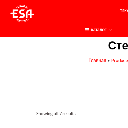
Перейти
ТЕК
к
содержимому
КАТАЛОГ
Сте
Главная
Product
Showing all 7 results