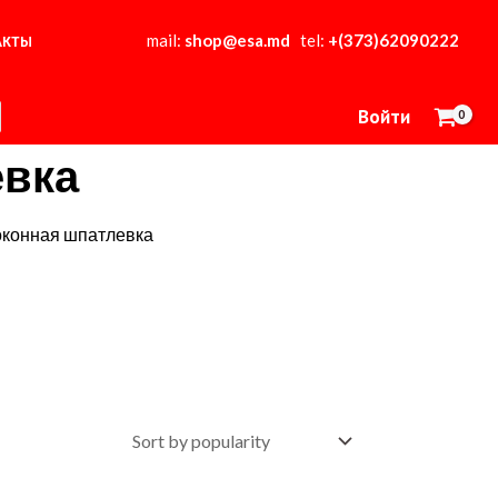
mail:
shop@esa.md
tel:
+(373)62090222
АКТЫ
Войти
евка
конная шпатлевка