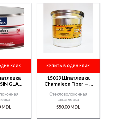
ОДИН КЛИК
КУПИТЬ В ОДИН КЛИК
патлевка
15039 Шпатлевка
ESIN GLASS
Chamaleon Fiber — 4
. Fiber
кг.
локонная
Стекловолоконная
левка
шпатлевка
0
MDL
550,00
MDL