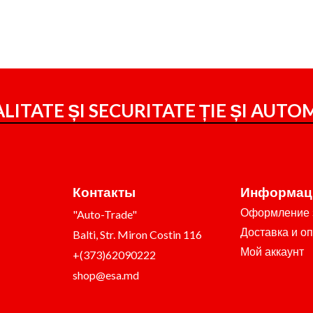
LITATE ȘI SECURITATE ȚIE ȘI
AUTOM
Контакты
Информац
Оформление 
"Auto-Trade"
Доставка и о
Balti, Str. Miron Costin 116
Мой аккаунт
+(373)62090222
shop@esa.md