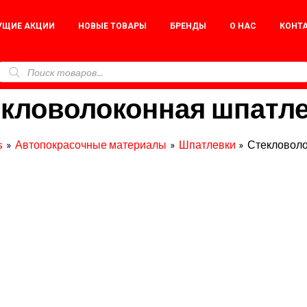
УЩИЕ АКЦИИ
НОВЫЕ ТОВАРЫ
БРЕНДЫ
О НАС
КОНТ
кловолоконная шпатл
s
Автопокрасочные материалы
Шпатлевки
Стекловоло