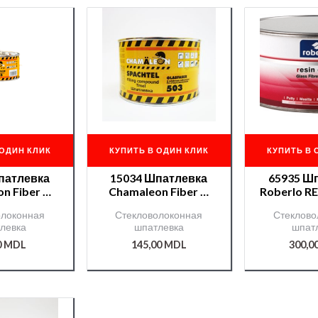
 ОДИН КЛИК
КУПИТЬ В ОДИН КЛИК
КУПИТЬ В 
патлевка
15034 Шпатлевка
65935 Ш
n Fiber —
Chamaleon Fiber —
Roberlo R
0 кг.
0,5 кг.
— 1.5кг
олоконная
Стекловолоконная
Стеклово
левка
шпатлевка
шпат
0
MDL
145,00
MDL
300,0