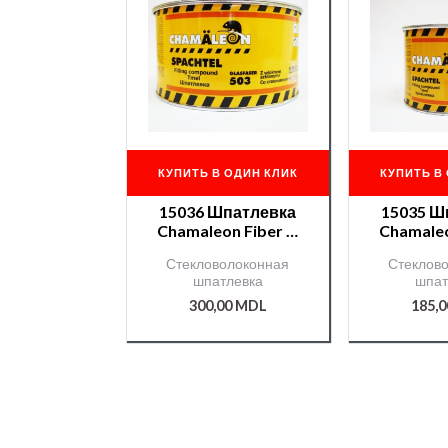
КУПИТЬ В ОДИН КЛИК
КУПИТЬ В
15036 Шпатлевка
15035 Ш
Chamaleon Fiber —
Chamaleo
1,85 кг.
0,97
Стекловолоконная
Стеклов
шпатлевка
шпат
300,00
MDL
185,