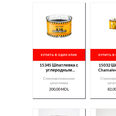
КУПИТЬ В ОДИН КЛИК
КУПИТЬ В
15345 Шпатлевка с
15032 Ш
углеродным
Chamaleo
волокном
0,25
Стекловолоконная
Стеклов
Chamaleon —
шпатлевка
шпат
0,975гр+25гр.
200,00
MDL
82,0