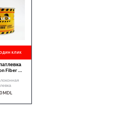
 ОДИН КЛИК
патлевка
n Fiber —
5 кг.
олоконная
левка
00
MDL