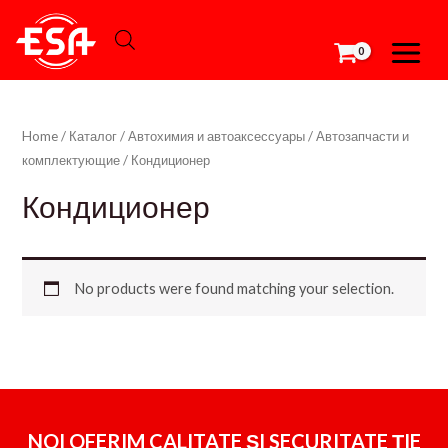
Перейти
MAIN
к
MEN
содержимому
Home
/
Каталог
/
Автохимия и автоаксессуары
/
Автозапчасти и
комплектующие
/ Кондиционер
Кондиционер
No products were found matching your selection.
NOI OFERIM CALITATE ȘI SECURITATE ȚIE