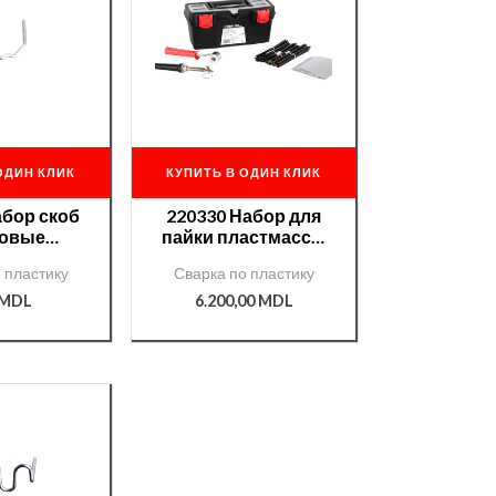
ОДИН КЛИК
КУПИТЬ В ОДИН КЛИК
абор скоб
220330 Набор для
ловые
пайки пластмассы
ие 0,8мм
NTools Plastic
 пластику
Сварка по пластику
Tools CS08
Welding Set
MDL
6.200,00
MDL