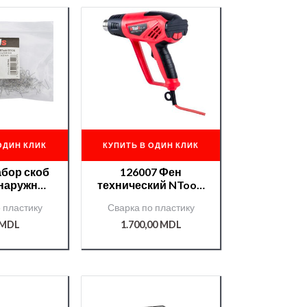
ОДИН КЛИК
КУПИТЬ В ОДИН КЛИК
абор скоб
126007 Фен
 наружные
технический NTools
шт) NTools
HG LED APP
 пластику
Сварка по пластику
6 APP
MDL
1.700,00
MDL