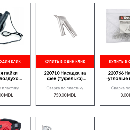
 ОДИН КЛИК
КУПИТЬ В ОДИН КЛИК
КУПИТЬ В 
я пайки
220710 Насадка на
220766 Н
 воздухом
фен (туфелька)
-угловые
/KD858/
(сопло д/сварки
0,6мм (100
о пластику
Сварка по пластику
Сварка по
FAST PLAST)
OCS0
,00
MDL
750,00
MDL
3,00