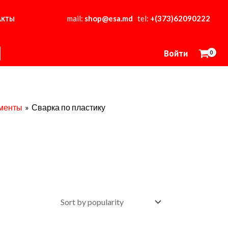
mail:
shop@esa.md
tel:
+(373)62090222
АКТЫ
Войти
ументы
Сварка по пластику