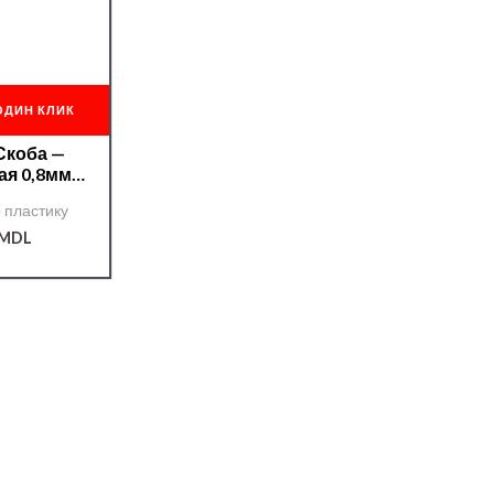
ОДИН КЛИК
Скоба —
ая 0,8мм
s WS08
 пластику
MDL