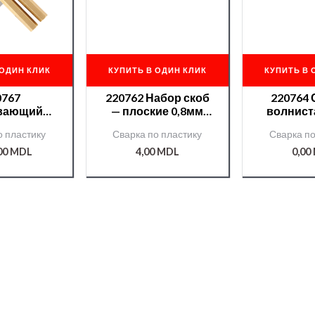
 ОДИН КЛИК
КУПИТЬ В ОДИН КЛИК
КУПИТЬ В 
0767
220762 Набор скоб
220764 
вающий
— плоские 0,8мм
волнист
ущий
(100шт) NTools FS08
NTool
о пластику
Сварка по пластику
Сварка по
ечник к
ot Stapler
,00
MDL
4,00
MDL
0,00
et