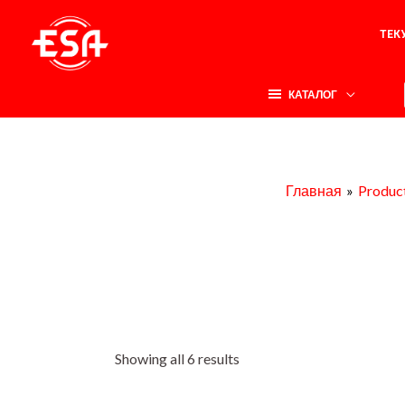
Перейти
ТЕК
к
содержимому
КАТАЛОГ
Главная
Produc
Showing all 6 results