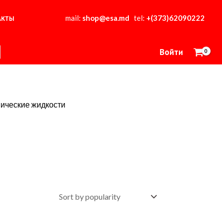
mail:
shop@esa.md
tel:
+(373)62090222
АКТЫ
Войти
ические жидкости