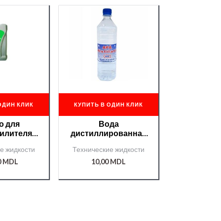
ОДИН КЛИК
КУПИТЬ В ОДИН КЛИК
о для
Вода
илителя
дистиллированная
Green 1L
1L
е жидкости
Технические жидкости
624/
0
MDL
10,00
MDL