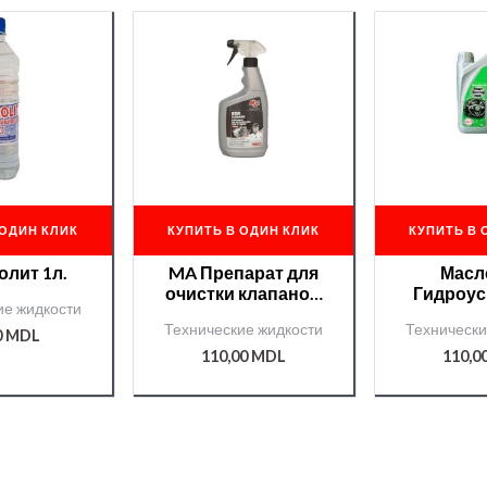
 ОДИН КЛИК
КУПИТЬ В ОДИН КЛИК
КУПИТЬ В 
олит 1л.
MA Препарат для
Масл
очистки клапанов
Гидроус
ие жидкости
(сильный) 650мл
Plastic 
Технические жидкости
Технически
20A56
/36
0
MDL
110,00
MDL
110,0