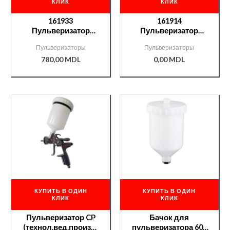
КЛИК
КЛИК
161933
161914
Пульверизатор
Пульверизатор
NTools SG 828 APP
NTools SG 1002 -1,4
Пульверизаторы
Пульверизаторы
d1,3
780,00
MDL
0,00
MDL
КУПИТЬ В ОДИН
КУПИТЬ В ОДИН
КЛИК
КЛИК
Пульверизатор CP
Бачок для
(технол.вед.произв-
пульверизатора 600