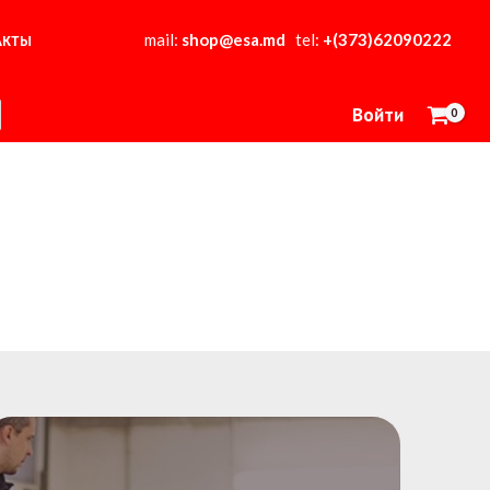
mail:
shop@esa.md
tel:
+(373)62090222
АКТЫ
Войти