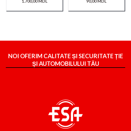
1.700,00
MDL
90,00
MDL
NOI OFERIM CALITATE ȘI SECURITATE ȚIE
ȘI
AUTOMOBILULUI TĂU