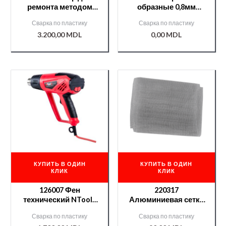
ремонта методом
образные 0,8мм
пластмасс
(100шт) NTools FS08
Сварка по пластику
Сварка по пластику
«степлера» NTools
APP
3.200,00
MDL
0,00
MDL
Hot Stapler Small
КУПИТЬ В ОДИН
КУПИТЬ В ОДИН
КЛИК
КЛИК
126007 Фен
220317
технический NTools
Алюминиевая сетка
HG LED APP
APP NTZ 995
Сварка по пластику
Сварка по пластику