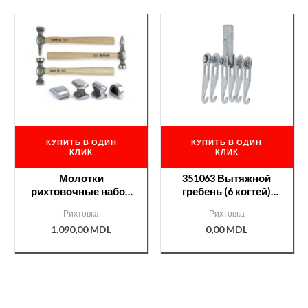
КУПИТЬ В ОДИН
КУПИТЬ В ОДИН
КЛИК
КЛИК
Молотки
351063 Вытяжной
рихтовочные набор
гребень (6 когтей)
из 7шт /YT4590/
м14х1,5 NTools PW 9
Рихтовка
Рихтовка
1.090,00
MDL
0,00
MDL