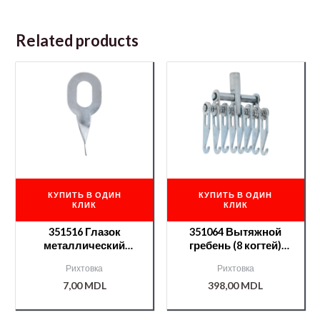
Related products
КУПИТЬ В ОДИН
КУПИТЬ В ОДИН
КЛИК
КЛИК
351516 Глазок
351064 Вытяжной
металлический
гребень (8 когтей)
изогнутый APP с
м14х1,5 NTools PW 10
Рихтовка
Рихтовка
напылением никель
7,00
MDL
398,00
MDL