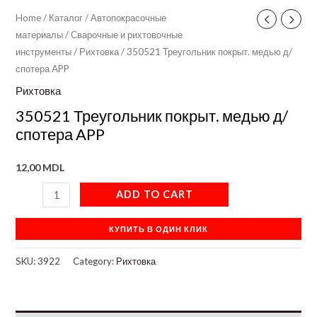
Home
/
Каталог
/
Автопокрасочные
материалы
/
Сварочные и рихтовочные
инструменты
/
Рихтовка
/ 350521 Треугольник покрыт. медью д/
спотера APP
Рихтовка
350521 Треугольник покрыт. медью д/
спотера APP
12,00
MDL
ADD TO CART
КУПИТЬ В ОДИН КЛИК
SKU:
3922
Category:
Рихтовка