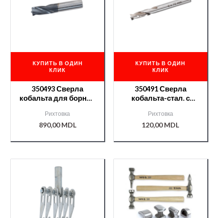
КУПИТЬ В ОДИН
КУПИТЬ В ОДИН
КЛИК
КЛИК
350493 Сверла
350491 Сверла
кобальта для борной
кобальта-стал. с
стали 8 мм NTools
цилиндрическим
Рихтовка
Рихтовка
RDS 2
хвостовиком 8 мм
890,00
MDL
120,00
MDL
NTools RDS 1