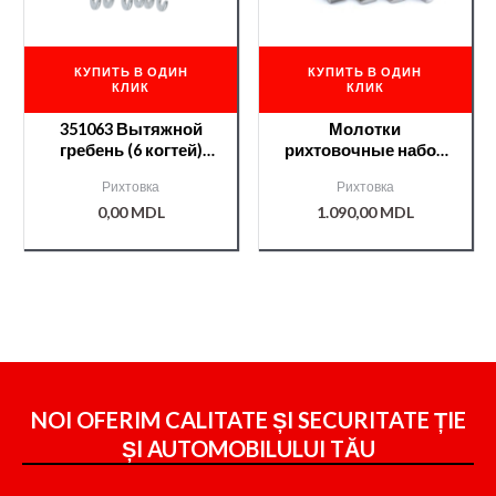
КУПИТЬ В ОДИН
КУПИТЬ В ОДИН
КЛИК
КЛИК
351063 Вытяжной
Молотки
гребень (6 когтей)
рихтовочные набор
м14х1,5 NTools PW 9
из 7шт /YT4590/
Рихтовка
Рихтовка
0,00
MDL
1.090,00
MDL
NOI OFERIM CALITATE ȘI SECURITATE ȚIE
ȘI
AUTOMOBILULUI TĂU