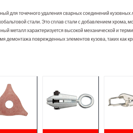
ый для точечного удаления сварных соединений кузовных л
кобальтовой стали. Это сплав стали с добавлением хрома, м
нный металл характеризуется высокой механической и терм
мя демонтажа поврежденных элементов кузова, таких как кры