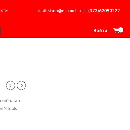
mail:
shop@esa.md
tel:
+(373)62090222
АКТЫ
Войти
 кобальта-
м NTools