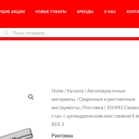
УЩИЕ АКЦИИ
НОВЫЕ ТОВАРЫ
БРЕНДЫ
О НАС
КОНТ
350491
Home
/
Каталог
/
Автопокрасочные
материалы
/
Сварочные и рихтовочные
Сверла
инструменты
/
Рихтовка
/ 350491 Сверла
кобальта-
стал. с цилиндрическим хвостовиком 8 м
стал.
RDS 1
с
Рихтовка
цилиндрическим