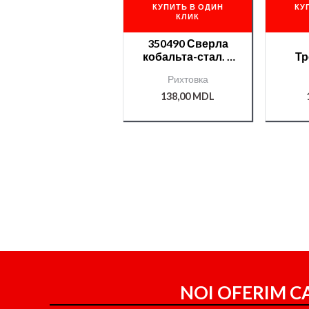
КУПИТЬ В ОДИН
КУ
КЛИК
350490 Сверла
кобальта-стал. с
Тр
цилиндрическим
покр
Рихтовка
хвостовиком 6 мм
сп
NTools RDS 1
138,00
MDL
NOI OFERIM CA