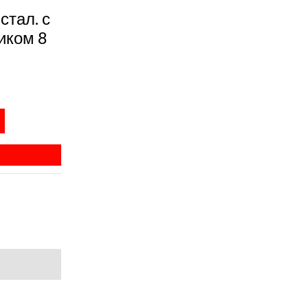
стал. с
иком 8