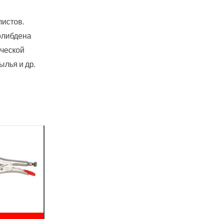
истов.
олибдена
ической
лья и др.