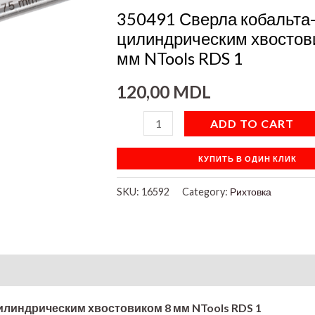
хвостовиком
350491 Сверла кобальта-
8
цилиндрическим хвостов
мм
мм NTools RDS 1
NTools
120,00
MDL
RDS
1
ADD TO CART
quantity
КУПИТЬ В ОДИН КЛИК
SKU:
16592
Category:
Рихтовка
цилиндрическим хвостовиком 8 мм NTools RDS 1