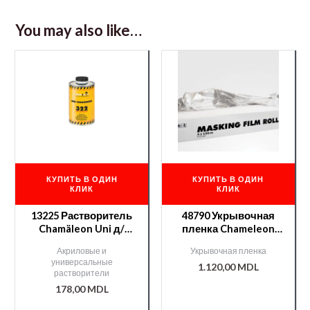
You may also like…
КУПИТЬ В ОДИН
КУПИТЬ В ОДИН
КЛИК
КЛИК
13225 Растворитель
48790 Укрывочная
Chamäleon Uni д/
пленка Chameleon
акрилов. продуктов
4*150м
Акриловые и
Укрывочная пленка
— 1л.
универсальные
1.120,00
MDL
растворители
178,00
MDL