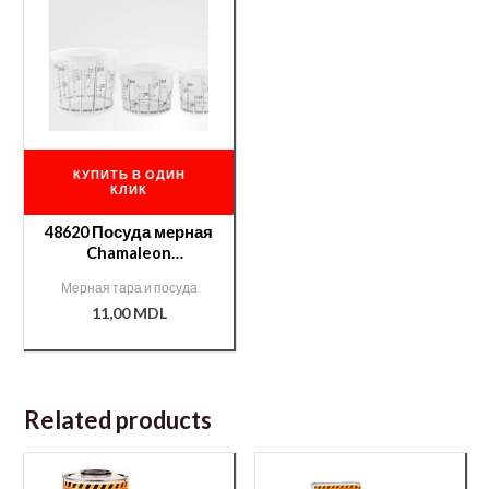
КУПИТЬ В ОДИН
КЛИК
48620 Посуда мерная
Chamaleon
750мл.+крышка
Мерная тара и посуда
48622
11,00
MDL
Related products