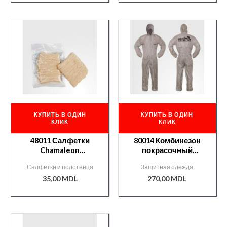
КУПИТЬ В ОДИН
КУПИТЬ В ОДИН
КЛИК
КЛИК
48011 Салфетки
80014 Комбинезон
Chamaleon
покрасочный
антистатические
Chamaleon (размер
Салфетки и полотенца
Защитная одежда
XL)
35,00
MDL
270,00
MDL