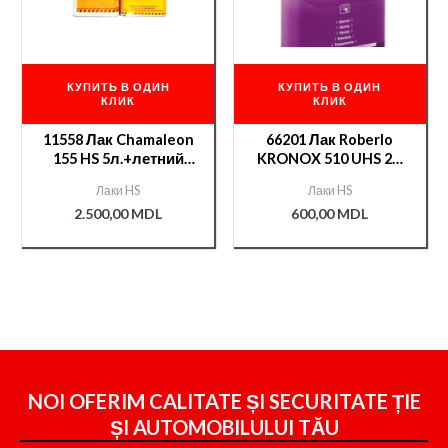
КУПИТЬ В ОДИН
КУПИТЬ В ОДИН
КЛИК
КЛИК
11558 Лак Chamaleon
66201 Лак Roberlo
155 HS 5л.+летний
KRONOX 510 UHS 2K
отв.221 2,5л.
1л+отв.KX45 0.5л
Лаки HS
Лаки HS
2.500,00
MDL
600,00
MDL
NOI OFERIM CALITATE ȘI SECURITATE ȚIE
ȘI
AUTOMOBILULUI TĂU