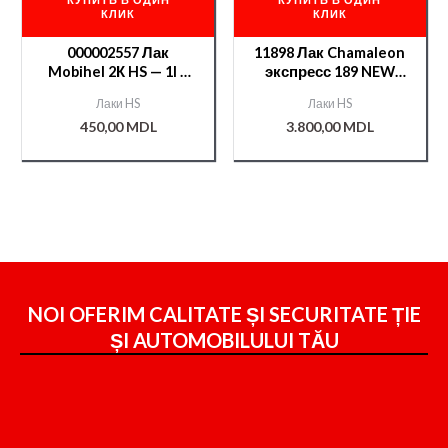
КЛИК
КЛИК
000002557 Лак
11898 Лак Chamaleon
Mobihel 2К HS — 1l +
экспресс 189 NEW
отв.8800 0,5л.
UHS 5л.+отв.289 2,5л
Лаки HS
Лаки HS
450,00
MDL
3.800,00
MDL
NOI OFERIM CALITATE ȘI SECURITATE ȚIE
ȘI
AUTOMOBILULUI TĂU