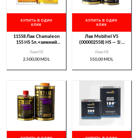
КУПИТЬ В ОДИН
КУПИТЬ В ОДИН
КЛИК
КЛИК
11558 Лак Chamaleon
Лак Mobihel V5
155 HS 5л.+зимний
(000002558) HS — 1l +
отв.235 2,5л.
отв.7700 0,5л.
Лаки HS
Лаки HS
2.500,00
MDL
550,00
MDL
КУПИТЬ В ОДИН
КУПИТЬ В ОДИН