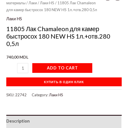
материалы
/
Лаки
/
Лаки HS
/ 11805 Лак Chamaleon
для камер быстросох 180 NEW HS 1л.+отв.280 0,5л
Лаки HS
11805 Лак Chamaleon для камер
быстросох 180 NEW HS 1л.+отв.280
0,5л
740,00
MDL
ADD TO CART
КУПИТЬ В ОДИН КЛИК
SKU:
22742
Category:
Лаки HS
Description