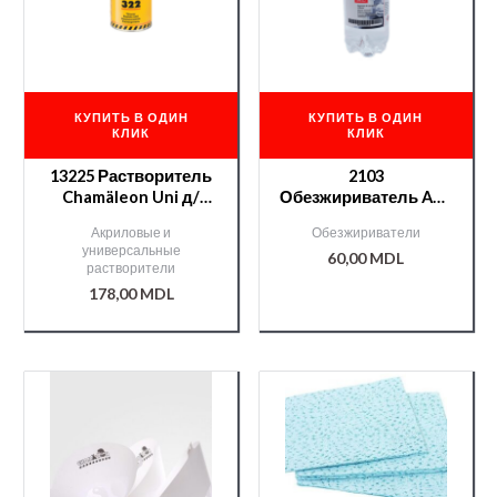
КУПИТЬ В ОДИН
КУПИТЬ В ОДИН
КЛИК
КЛИК
13225 Растворитель
2103
Chamäleon Uni д/
Обезжириватель APP
акрилов. продуктов
ПЭТ 0,4л
Акриловые и
Обезжириватели
— 1л.
универсальные
60,00
MDL
растворители
178,00
MDL