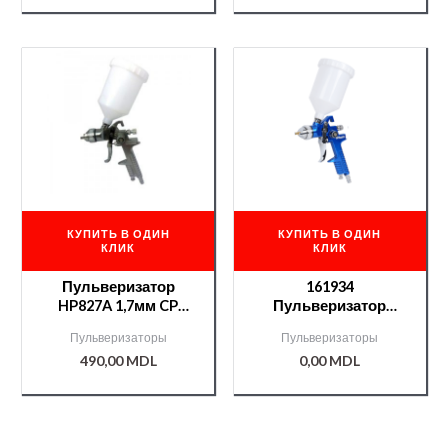
КУПИТЬ В ОДИН
КУПИТЬ В ОДИН
КЛИК
КЛИК
Пульверизатор
161934
HP827A 1,7мм CP
Пульверизатор
/000000237/
NTools SG 828 APP
Пульверизаторы
Пульверизаторы
d1,4
490,00
MDL
0,00
MDL