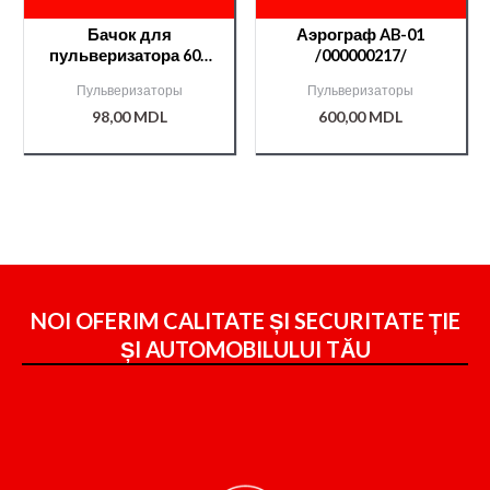
Бачок для
Аэрограф AB-01
пульверизатора 600
/000000217/
мл. (внутр. резьба)
Пульверизаторы
Пульверизаторы
CP /000000181/
98,00
MDL
600,00
MDL
NOI OFERIM CALITATE ȘI SECURITATE ȚIE
ȘI
AUTOMOBILULUI TĂU