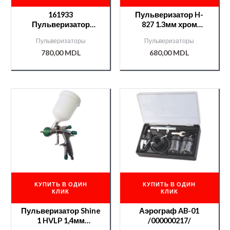
161933
Пульверизатор H-
Пульверизатор
827 1.3мм хром
NTools SG 828 APP
AURITA /000005841/
Пульверизаторы
Пульверизаторы
d1,3
780,00
MDL
680,00
MDL
КУПИТЬ В ОДИН
КУПИТЬ В ОДИН
КЛИК
КЛИК
Пульверизатор Shine
Аэрограф AB-01
1 HVLP 1,4мм
/000000217/