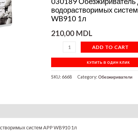
030189 Обезжириватель
WB910
водорастворимых систем
1л
WB910 1л
quantity
210,00
MDL
ADD TO CART
КУПИТЬ В ОДИН КЛИК
SKU:
6668
Category:
Обезжириватели
on
астворимых систем APP WB910 1л