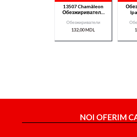
13507 Chamäleon
Обе
Обезжириватель
Ip
— 1л
Обезжириватели
Обе
132,00
MDL
1
NOI OFERIM CA