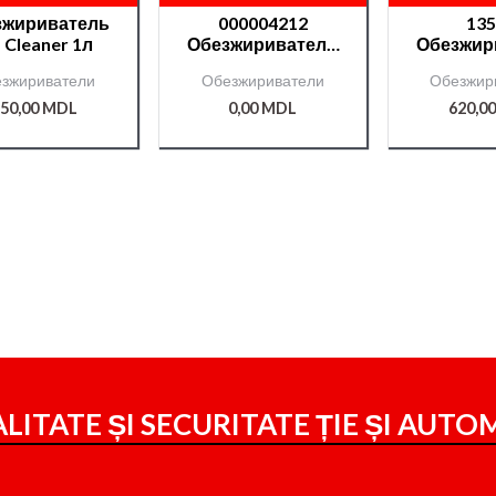
зжириватель
000004212
13
a Cleaner 1л
Обезжириватель
Обезжир
МВН для пластика
Chamale
зжириватели
Обезжириватели
Обезжир
— 0,75l
50,00
MDL
0,00
MDL
620,0
LITATE ȘI SECURITATE ȚIE ȘI
AUTOM