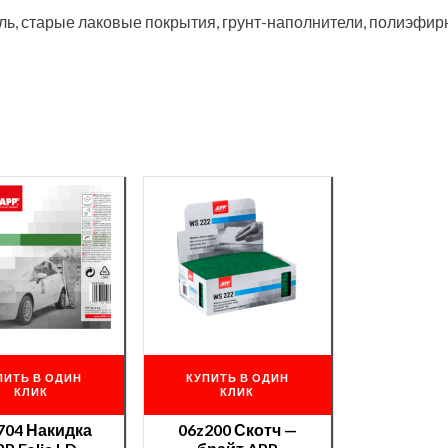
ль, старые лаковые покрытия, грунт-наполнители, полиэфи
ПИТЬ В ОДИН
КУПИТЬ В ОДИН
КЛИК
КЛИК
704 Накидка
06z200 Скотч —