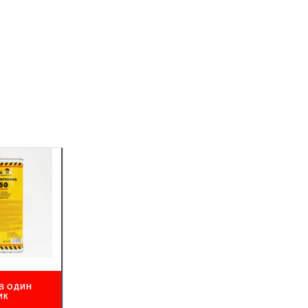
В ОДИН
ИК