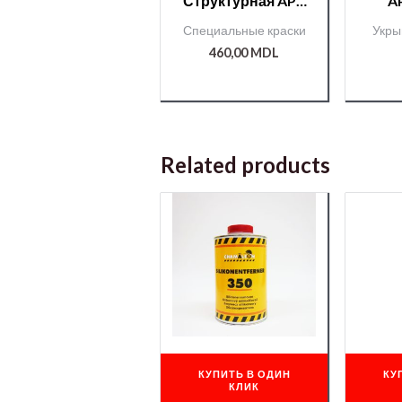
Структурная APP
AP
серая. 1L
(50
Специальные краски
Укры
460,00
MDL
Related products
КУПИТЬ В ОДИН
КУ
КЛИК