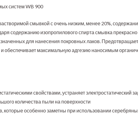
мых систем WB 900
астворимой смывкой с очень низким, менее 20%, содержан
одаря содержанию изопропилового спирта смывка прекрасно
азначенных для нанесения покровных лаков. Предотвращае
 и обеспечивает максимальную адгезию наносимым органич
татическими свойствами, устраняет электростатический за
шого количества пыли на поверхности
в, которые особенно заметны при использовании серебряны