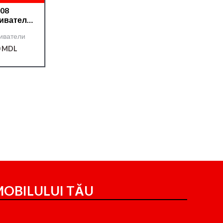
508
иватель
on — 5л.
иватели
0
MDL
OBILULUI TĂU