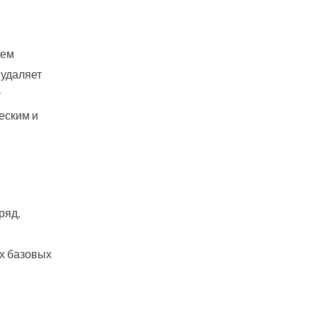
ием
 удаляет
т
еским и
ряд,
х базовых