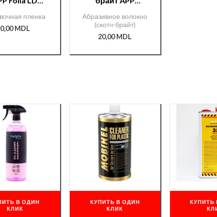
P Folia LD
брайт APP
шт)зеленые
зеленый
вочная пленка
Абразивное волокно
(скотч-брайт)
0,00
MDL
20,00
MDL
ПИТЬ В ОДИН
КУПИТЬ В ОДИН
КУПИТЬ 
КЛИК
КЛИК
КЛ