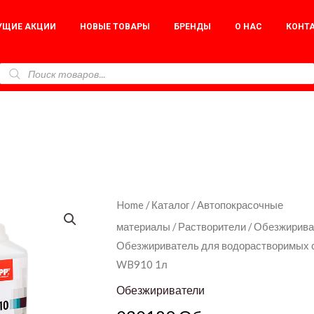
УЩИЕ АКЦИИ
НОВЫЕ ТОВАРЫ
БРЕНДЫ
О НАС
КОНТ
030189
Home
/
Каталог
/
Автопокрасочные
Обезжириватель
материалы
/
Растворители
/
Обезжирива
Обезжириватель для водорастворимых 
для
WB910 1л
водорастворимых
систем
Обезжириватели
APP