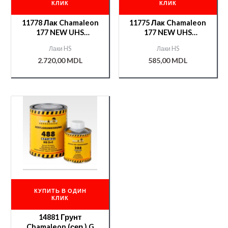
КЛИК
КЛИК
11778 Лак Chamaleon
11775 Лак Chamaleon
177 NEW UHS
177 NEW UHS
5л.+отв.277 2,5л
1л.+отв.277 0,5л
Лаки HS
Лаки HS
2.720,00
MDL
585,00
MDL
КУПИТЬ В ОДИН
КЛИК
14881 Грунт
Chamaleon (сер.) G