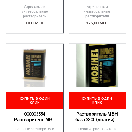
AVS APP 5л
0,9л
Акриловые и
Акриловые и
универсальные
универсальные
растворители
растворители
0,00
MDL
125,00
MDL
КУПИТЬ В ОДИН
КУПИТЬ В ОДИН
КЛИК
КЛИК
000003554
Растворитель МВН
Растворитель МВН
база 3300 (долгий) —
база 3100 — 5l
5l /000003557/
Базовые растворители
Базовые растворители