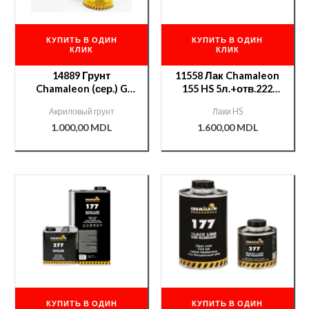
КУПИТЬ В ОДИН
КУПИТЬ В ОДИН
КЛИК
КЛИК
14889 Грунт
11558 Лак Chamaleon
Chamaleon (сер.) G
155 HS 5л.+отв.222
5л.+отв.288 1л
2,5л
Акриловый грунт
Лаки HS
1.000,00
MDL
1.600,00
MDL
КУПИТЬ В ОДИН
КУПИТЬ В ОДИН