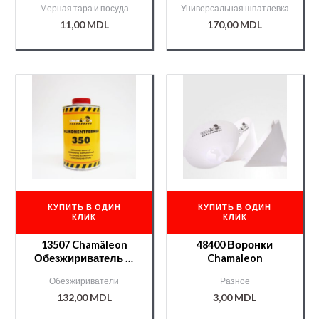
Мерная тара и посуда
Универсальная шпатлевка
48622
11,00
MDL
170,00
MDL
КУПИТЬ В ОДИН
КУПИТЬ В ОДИН
КЛИК
КЛИК
13507 Chamäleon
48400 Воронки
Обезжириватель —
Chamaleon
1л
Обезжириватели
Разное
132,00
MDL
3,00
MDL