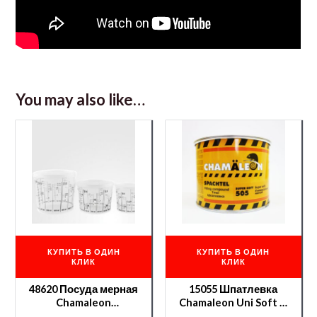
You may also like…
КУПИТЬ В ОДИН
КУПИТЬ В ОДИН
КЛИК
КЛИК
48620 Посуда мерная
15055 Шпатлевка
Chamaleon
Chamaleon Uni Soft —
750мл.+крышка
0,975 кг.