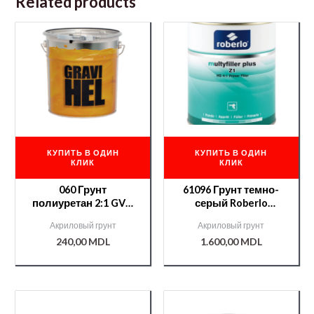
Related products
КУПИТЬ В ОДИН
КУПИТЬ В ОДИН
КЛИК
КЛИК
060 Грунт
61096 Грунт темно-
полиуретан 2:1 GVH
серый Roberlo
прозрачный/дерево
MULTIFILLER PLUS Z4
Акриловый грунт
Акриловый грунт
1л+отв.В4
4л+отв.F500 1л.
240,00
MDL
1.600,00
MDL