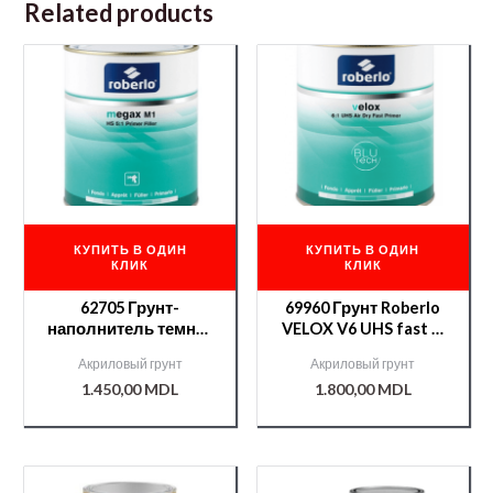
Related products
КУПИТЬ В ОДИН
КУПИТЬ В ОДИН
КЛИК
КЛИК
62705 Грунт-
69960 Грунт Roberlo
наполнитель темно-
VELOX V6 UHS fast 3l
серый MEGAX X5
черный + отв. KX45
Акриловый грунт
Акриловый грунт
4л+отв.MX503 0.8л
0,5л
1.450,00
MDL
1.800,00
MDL