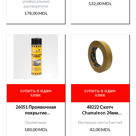
универсальные
132,00
MDL
растворители
178,00
MDL
КУПИТЬ В ОДИН
КУПИТЬ В ОДИН
КЛИК
КЛИК
26051 Проявочная
48222 Скотч
покрытие
Chamaleon 24мм
Kontrollspray
температурный
Проявочные
Малярные ленты (скотчи)
Chamaleon NEW
180,00
MDL
42,00
MDL
500мл.