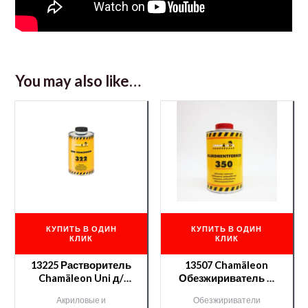
You may also like…
КУПИТЬ В ОДИН
КУПИТЬ В ОДИН
КЛИК
КЛИК
13225 Растворитель
13507 Chamäleon
Chamäleon Uni д/
Обезжириватель —
акрилов. продуктов
1л
Акриловые и
Обезжириватели
— 1л.