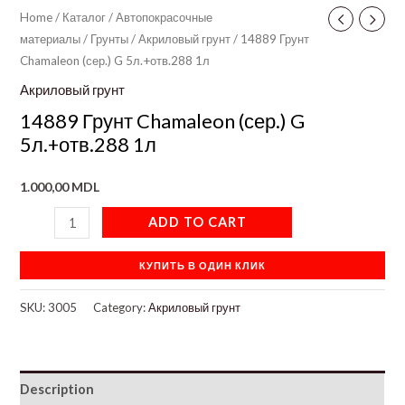
Home
/
Каталог
/
Автопокрасочные
материалы
/
Грунты
/
Акриловый грунт
/ 14889 Грунт
Chamaleon (сер.) G 5л.+отв.288 1л
Акриловый грунт
14889 Грунт Chamaleon (сер.) G
5л.+отв.288 1л
1.000,00
MDL
ADD TO CART
КУПИТЬ В ОДИН КЛИК
SKU:
3005
Category:
Акриловый грунт
Description