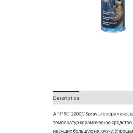
Description
AРР SС 1200С Spray это керамическа
температур керамическое средство 
несущих большую нагрузку. Упроща