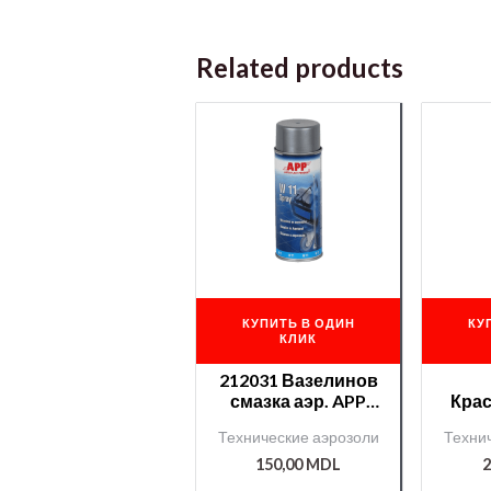
Related products
КУПИТЬ В ОДИН
КУ
КЛИК
212031 Вазелинов
смазка аэр. APP
Кра
400мл
(а
Технические аэрозоли
Техни
150,00
MDL
2