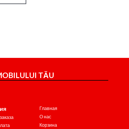
OBILULUI TĂU
Главная
ия
О нас
заказа
Корзина
плата