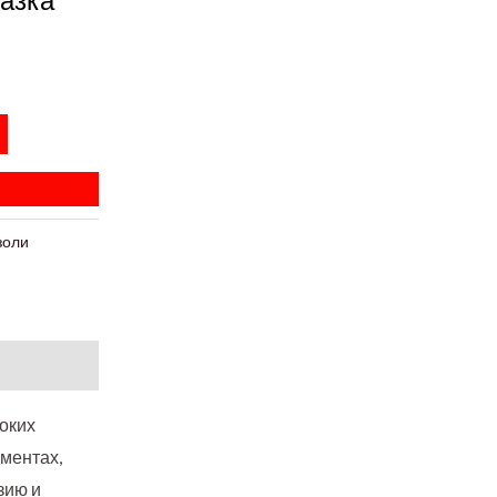
золи
соких
ментах,
зию и