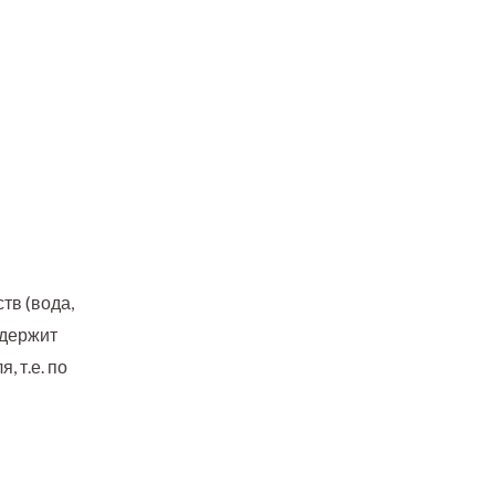
тв (вода,
одержит
 т.е. по