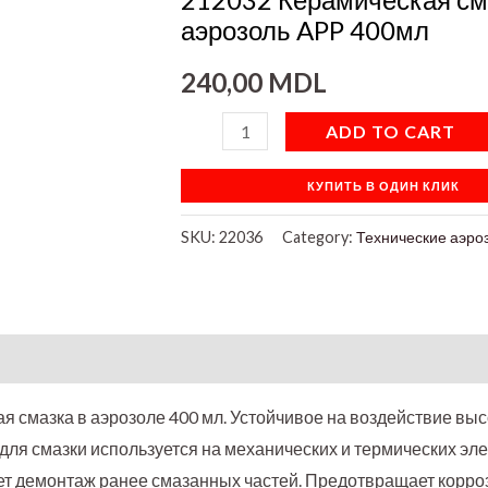
quantity
аэрозоль APP 400мл
240,00
MDL
ADD TO CART
КУПИТЬ В ОДИН КЛИК
SKU:
22036
Category:
Технические аэро
я смазка в аэрозоле 400 мл. Устойчивое на воздействие вы
для смазки используется на механических и термических эле
ет демонтаж ранее смазанных частей. Предотвращает корро