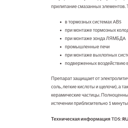
прилипание смазанных элементов. 
в тормозных системах AВS
при монтаже тормозных коло
при монтаже зонда ЛЯМБДA
промышленные печи
при монтаже выхлопных систе
подверженных воздействию в
Препарат защищает от электролитиче
соль, легкие кислоты и щелочи), а 
керамические частицы. Полноценные
истечении приблизительно 1 минуты
Техническая информация TDS:
RU