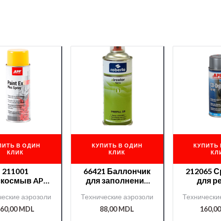
ПИТЬ В ОДИН
КУПИТЬ В ОДИН
КУПИТЬ 
КЛИК
КЛИК
КЛ
211001
66421 Баллончик
212065 
скосмыв APP
для заполнения
для р
эро) 400 мл.
аэр. 400мл.
сверления
ческие аэрозоли
Технические аэрозоли
Технически
Roberlo
аэр. 
60,00
MDL
88,00
MDL
160,0