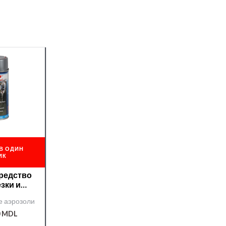
В ОДИН
ИК
Средство
езки и
 APP
е аэрозоли
400мл
0
MDL