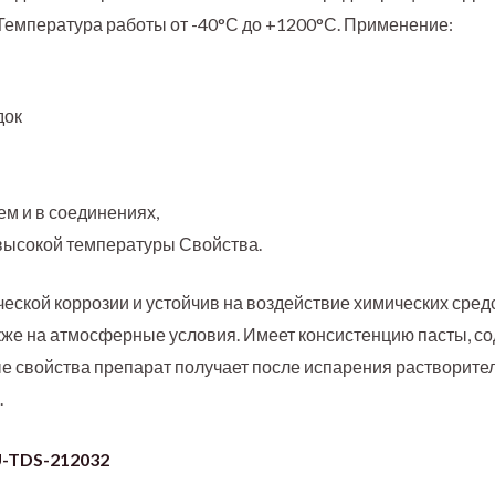
Температура работы от -40
°
С до +1200
°
С. Применение:
док
м и в соединениях,
ысокой температуры Свойства.
ской коррозии и устойчив на воздействие химических средс
также на атмосферные условия. Имеет консистенцию пасты, с
 свойства препарат получает после испарения растворителя,
.
-TDS-212032