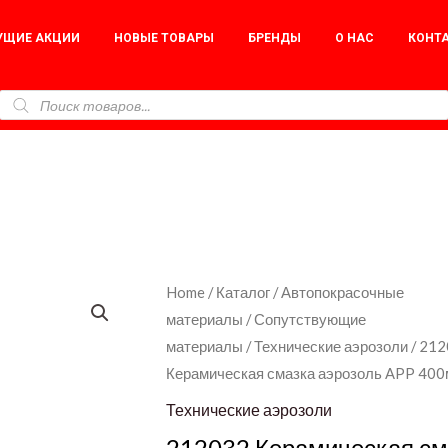
УЩИЕ АКЦИИ
НОВЫЕ ТОВАРЫ
БРЕНДЫ
О НАС
КОНТ
212032
Home
/
Каталог
/
Автопокрасочные
материалы
/
Сопутствующие
Керамическая
материалы
/
Технические аэрозоли
/ 21
смазка
Керамическая смазка аэрозоль APP 40
аэрозоль
APP
Технические аэрозоли
400мл
212032 Керамическая см