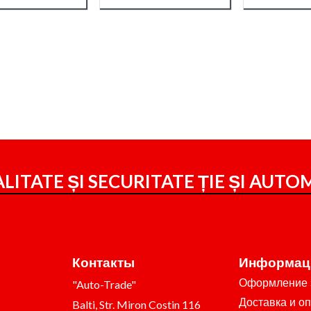
LITATE ȘI SECURITATE ȚIE ȘI
AUTOM
Контакты
Информац
Оформление 
"Auto-Trade"
Доставка и о
Balti, Str. Miron Costin 116