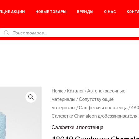
УЩИЕ АКЦИИ
НОВЫЕ ТОВАРЫ
БРЕНДЫ
О НАС
КОНТ
48040
Home
/
Каталог
/
Автопокрасочные
материалы
/
Сопутствующие
Салфетки
материалы
/
Салфетки и полотенца
/ 48
Chamaleon
Салфетки Chamaleon д/обезжиривателя 
д/
обезжиривателя
Салфетки и полотенца
в
48040 Салфетки Chamale