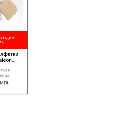
В ОДИН
ИК
aleon
тические
тки и
енца
MDL