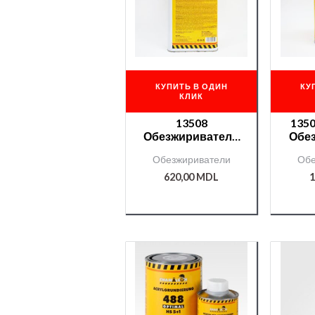
КУПИТЬ В ОДИН
КУ
КЛИК
13508
1350
Обезжириватель
Обе
Chamaleon — 5л.
Обезжириватели
Обе
620,00
MDL
1