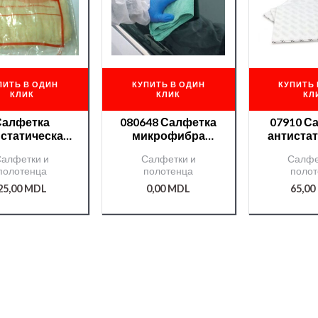
ПИТЬ В ОДИН
КУПИТЬ В ОДИН
КУПИТЬ 
КЛИК
КЛИК
КЛ
Салфетка
080648 Салфетка
07910 С
статическая
микрофибра
антиста
TackWave
зеленая APP 40×40
3
алфетки и
Салфетки и
Салфе
aubfixsuper)
полотенца
полотенца
полот
80*90см
25,00
MDL
0,00
MDL
65,00
000003785/