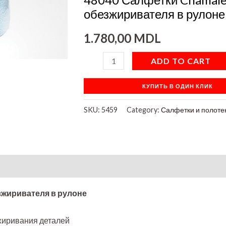
рулоне
обезжиривателя в рулоне
quantity
1.780,00
MDL
ADD TO CART
КУПИТЬ В ОДИН КЛИК
SKU:
5459
Category:
Салфетки и полоте
зжиривателя в рулоне
жиривания деталей