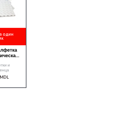
В ОДИН
ИК
алфетка
тическая
M
тки и
енца
MDL