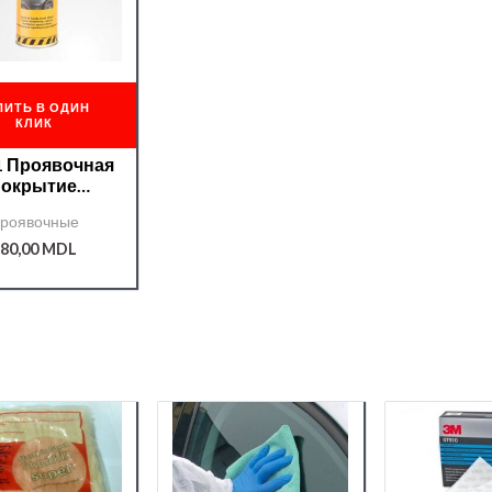
ПИТЬ В ОДИН
КЛИК
1 Проявочная
покрытие
ntrollspray
роявочные
maleon NEW
500мл.
80,00
MDL