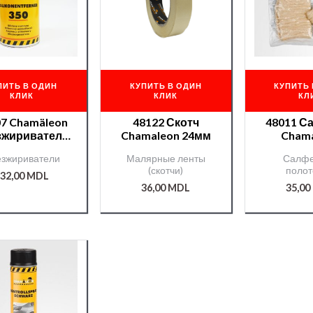
ПИТЬ В ОДИН
КУПИТЬ В ОДИН
КУПИТЬ 
КЛИК
КЛИК
КЛ
7 Chamäleon
48122 Скотч
48011 Салфетки
зжириватель
Chamaleon 24мм
Cham
— 1л
антиста
зжириватели
Малярные ленты
Салфе
(скотчи)
полот
32,00
MDL
36,00
MDL
35,00