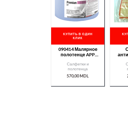
КУПИТЬ В ОДИН
КУ
КЛИК
090414 Малярное
полотенце APP
анти
трехслойное
Салфетки и
С
22х190 п.м.
(St
полотенца
570,00
MDL
/