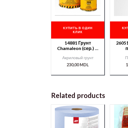
КУПИТЬ В ОДИН
КУ
КЛИК
14881 Грунт
2605
Chamaleon (сер.) G
1л.+отв.288 0,2л
Ko
Акриловый грунт
П
Cha
230,00
MDL
1
Related products