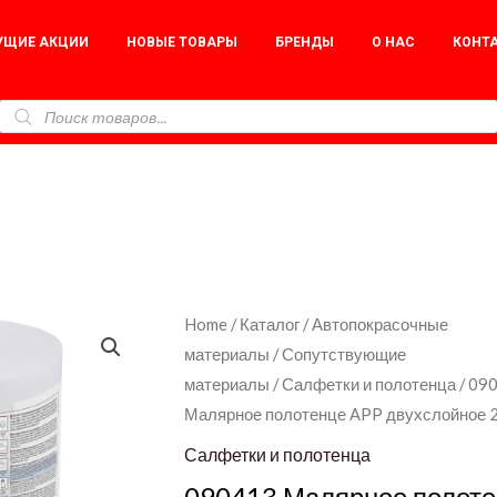
УЩИЕ АКЦИИ
НОВЫЕ ТОВАРЫ
БРЕНДЫ
О НАС
КОНТ
090413
Home
/
Каталог
/
Автопокрасочные
материалы
/
Сопутствующие
Малярное
материалы
/
Салфетки и полотенца
/ 09
полотенце
Малярное полотенце APP двухслойное 2
APP
двухслойное
Салфетки и полотенца
26х244
090413 Малярное полоте