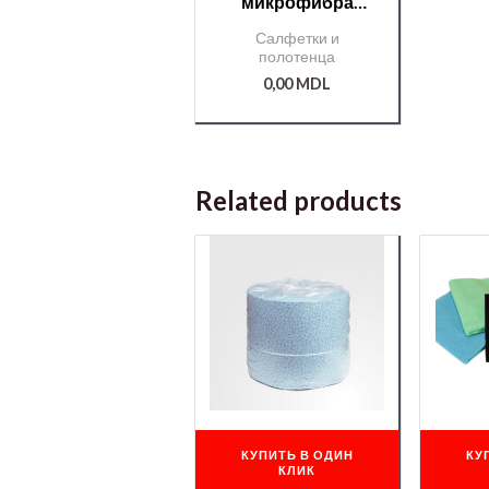
микрофибра
зеленая APP 40×40
Салфетки и
полотенца
0,00
MDL
Related products
КУПИТЬ В ОДИН
КУ
КЛИК