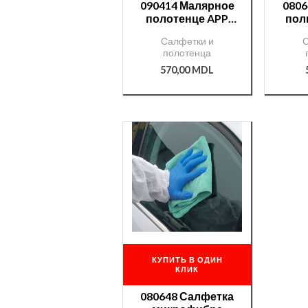
090414 Малярное
0806
полотенце APP
пол
трехслойное
AP
Салфетки и
С
22х190 п.м.
полотенца
570,00
MDL
КУПИТЬ В ОДИН
КЛИК
080648 Салфетка