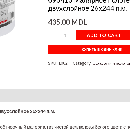
п.м.
двухслойное 26х244 п.м.
quantity
435,00
MDL
ADD TO CART
КУПИТЬ В ОДИН КЛИК
SKU:
1002
Category:
Салфетки и полоте
вухслойное 26х244 п.м.
обтирочный материал из чистой целлюлозы белого цвета с