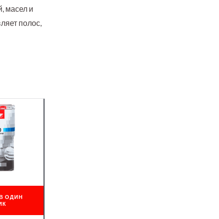
, масел и
ляет полос,
В ОДИН
ИК