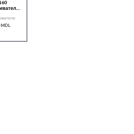
160
иватель
0 5,0 л
иватели
0
MDL