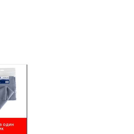
В ОДИН
ИК