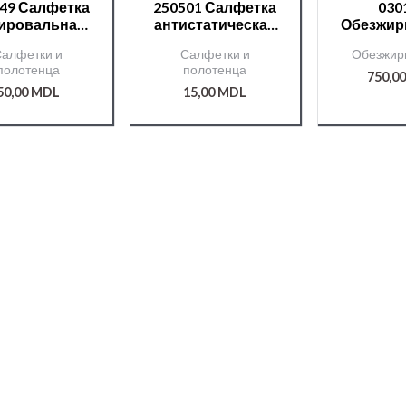
49 Салфетка
250501 Салфетка
030
ировальная
антистатическая
Обезжир
P MF Cloth
APP
APP W90
алфетки и
Салфетки и
Обезжир
синяя
полотенца
полотенца
750,0
50,00
MDL
15,00
MDL