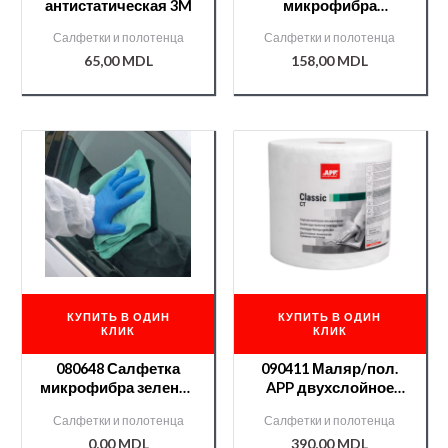
антистатическая 3M
микрофибра
(желтая) RUPES
Салфетки и полотенца
Салфетки и полотенца
65,00
MDL
158,00
MDL
КУПИТЬ В ОДИН
КУПИТЬ В ОДИН
КЛИК
КЛИК
080648 Салфетка
090411 Маляр/пол.
микрофибра зеленая
APP двухслойное
APP 40×40
(белое) Clasic
Салфетки и полотенца
Салфетки и полотенца
0,00
MDL
390,00
MDL