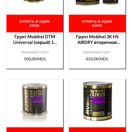
КУПИТЬ В ОДИН
КУПИТЬ В ОДИН
КЛИК
КЛИК
Грунт Mobihel DTM
Грунт Mobihel 2K HS
Universal (серый) 1л
AIRDRY вторичная
(000008453)
1л+
Акриловый грунт
Акриловый грунт
(000008460)отв.AIRDR
300,00
MDL
650,00
MDL
Y 0,5л