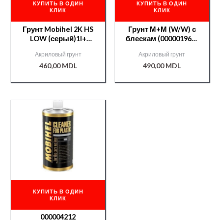
КУПИТЬ В ОДИН
КУПИТЬ В ОДИН
КЛИК
КЛИК
Грунт Mobihel 2K HS
Грунт М+М (W/W) с
LOW (серый)1l+
блескам (000001965)
(000002279)отв.700
+отв.700 0,25
Акриловый грунт
Акриловый грунт
0,25л.
460,00
MDL
490,00
MDL
КУПИТЬ В ОДИН
КЛИК
000004212