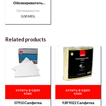
Обезжириватель
МВН для пластика —
Обезжириватели
0,75l
0,00
MDL
Related products
КУПИТЬ В ОДИН
КУПИТЬ В ОДИН
КЛИК
КЛИК
07910 Салфетка
9.BF9022 Салфетка