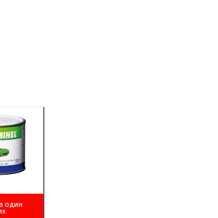
В ОДИН
ИК