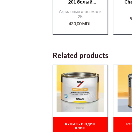
201 белый
Cha
0,800мл. +отв
Акриловые автоэмали
400мл./12600/
1л.+
2К
Chameleon/51227/
5
430,00
MDL
Related products
КУПИТЬ В ОДИН
КУ
КЛИК