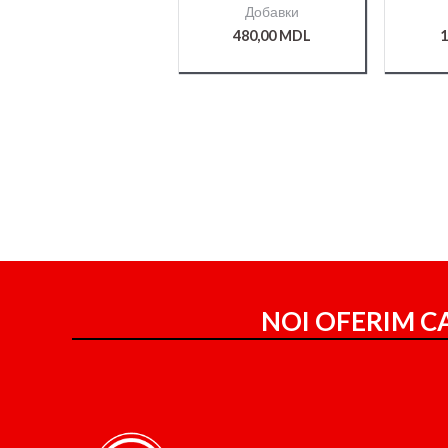
Добавки
480,00
MDL
1
NOI OFERIM CA