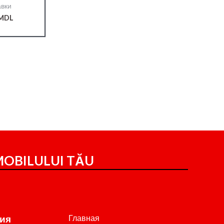
вки
MDL
OBILULUI TĂU
Главная
ия