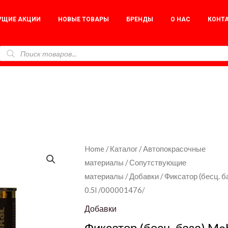
УЩИЕ АКЦИИ
НОВЫЕ ТОВАРЫ
БРЕНДЫ
О НАС
КОНТ
Фиксатор
Home
/
Каталог
/
Автопокрасочные
материалы
/
Сопутствующие
(бесц.
материалы
/
Добавки
/ Фиксатор (бесц. б
база)
0.5l /000001476/
Mobihel
0.5l
Добавки
/000001476/
Фиксатор (бесц. база) Mo