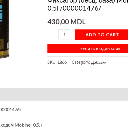
quantity
0.5l /000001476/
430,00
MDL
ADD TO CART
КУПИТЬ В ОДИН КЛИК
SKU:
1866
Category:
Добавки
000001476/
ходом Mobihel, 0,5л