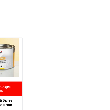
В ОДИН
ИК
а Spies
для лака
9043/