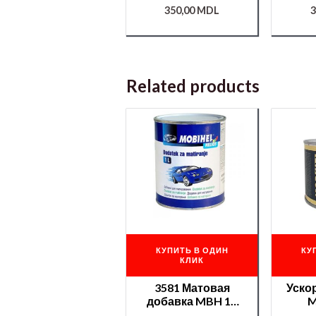
350,00
MDL
3
Related products
КУПИТЬ В ОДИН
КУ
КЛИК
3581 Матовая
Уско
добавка MBH 1К
M
1л.
/