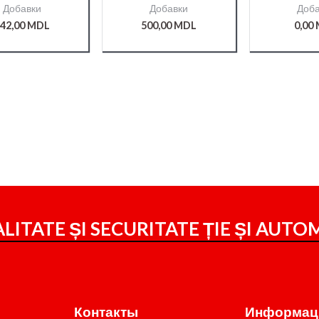
Добавки
Добавки
Доба
42,00
MDL
500,00
MDL
0,00
LITATE ȘI SECURITATE ȚIE ȘI
AUTOM
Контакты
Информац