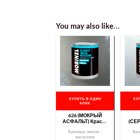
You may also like…
КУПИТЬ В ОДИН
КУ
КЛИК
626 (МОКРЫЙ
АСФАЛЬТ) Краска
(СЕ
MBH
К
Базовые эмали -
Баз
металл./00000093
мета
металлик
0/