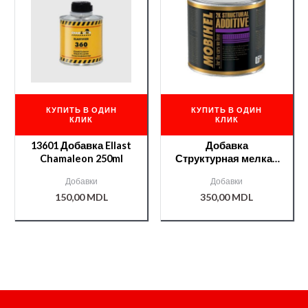
КУПИТЬ В ОДИН
КУПИТЬ В ОДИН
КЛИК
КЛИК
13601 Добавка Ellast
Добавка
Chamaleon 250ml
Структурная мелкая
MBH 2-K
Добавки
Добавки
0,5л./000003954/
150,00
MDL
350,00
MDL