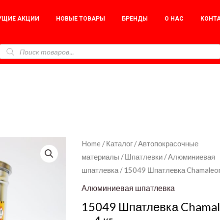
УЩИЕ АКЦИИ
НОВЫЕ ТОВАРЫ
БРЕНДЫ
О НАС
КОНТ
15049
Home
/
Каталог
/
Автопокрасочные
материалы
/
Шпатлевки
/
Алюминиевая
Шпатлевка
шпатлевка
/ 15049 Шпатлевка Chamaleon 
Chamaleon
Alu
Алюминиевая шпатлевка
-
15049 Шпатлевка Chamal
4