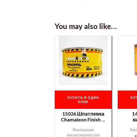
You may also like…
КУПИТЬ В ОДИН
КУ
КЛИК
15026 Шпатлевка
1
Chamaleon Finish —
к
1,85 кг.
(
Финишная
Кис
Cha
мелкозернистая
prime
5