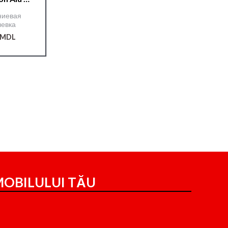
 кг.
ниевая
евка
MDL
OBILULUI TĂU