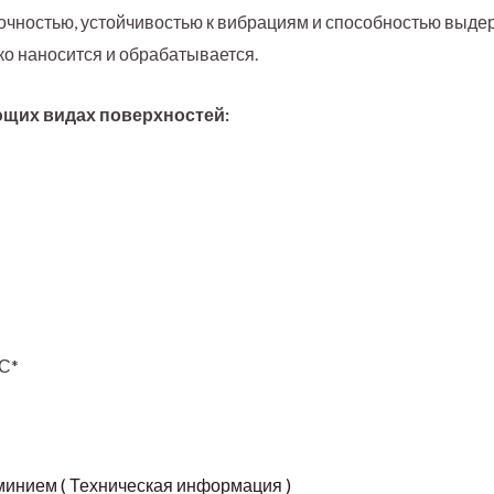
очностью, устойчивостью к вибрациям и способностью выде
о наносится и обрабатывается.
ющих видах поверхностей:
0С*
инием ( Техническая информация )