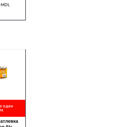
0
MDL
В ОДИН
ИК
патлевка
on Alu —