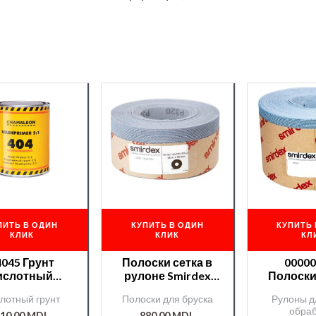
ПИТЬ В ОДИН
КУПИТЬ В ОДИН
КУПИТЬ 
КЛИК
КЛИК
КЛ
4045 Грунт
Полоски сетка в
0000
ислотный
рулоне Smirdex
Полоски
реактив.)
70мм*25м№180/00
рулоне 
лотный грунт
Полоски для бруска
Рулоны д
maleon Wach
0008011/
115мм*2
обраб
r 1л.+отв.204
(сери
10,00
MDL
880,00
MDL