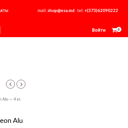
mail:
shop@esa.md
tel:
+(373)62090222
АКТЫ
Войти
Alu — 4 кг.
eon Alu