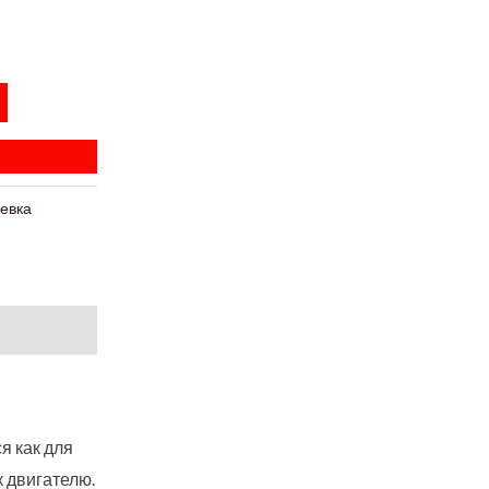
евка
я как для
к двигателю.