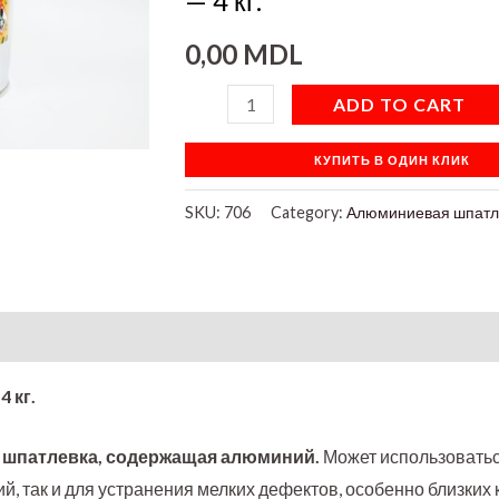
— 4 кг.
кг.
0,00
MDL
quantity
ADD TO CART
КУПИТЬ В ОДИН КЛИК
SKU:
706
Category:
Алюминиевая шпатл
on
 кг.
 шпатлевка, содержащая алюминий.
Может использоватьс
 так и для устранения мелких дефектов, особенно близких 