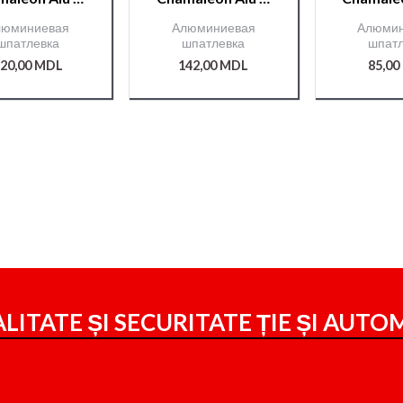
1,85 кг.
0,5 кг.
0,250
люминиевая
Алюминиевая
Алюми
шпатлевка
шпатлевка
шпатл
20,00
MDL
142,00
MDL
85,00
LITATE ȘI SECURITATE ȚIE ȘI
AUTOM