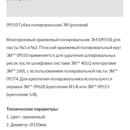
Additional information
09550 Губка полировальная 3М (розовая)
Многоразовый оранжевый полировальник 3M (09550) для
пасты №1 и №2. Плоский оранжевый полировальный круг
3М™ 09550 применяется для удаления шлифовальных
рисок после шлифовки листами 3М™ 401Q или кругами
3М™ 260L с использованием полировальной пасты 3М™
09374. Для крепления полировальника используются
оправки 3М™ 09628 (крепление М14) или 3М™ 09553
(крепление 5/8).
Технические параметры:
1. Цвет: оранжевый;
2. Диаметр: Ø150мм;