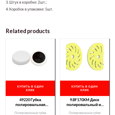
3. Штук в коробке: 2шт.;
4. Коробок в упаковке: 5шт.
Related products
КУПИТЬ В ОДИН
КУПИТЬ В ОДИН
КЛИК
КЛИК
49220 Губка
9.BF170XM Диск
полировальная
полировальный из
Chamaleon very hard
микрофибры
Полировальные губки
Полировальные губки
белый
(желтый) RUPES