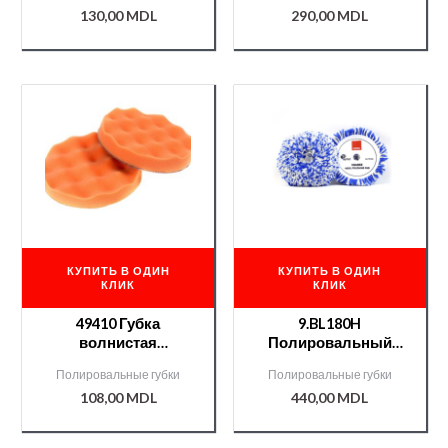
130,00
MDL
290,00
MDL
КУПИТЬ В ОДИН
КУПИТЬ В ОДИН
КЛИК
КЛИК
49410 Губка
9.BL180H
волнистая
Полировальный
полировальная
диск шерстяной
Полировальные губки
Полировальные губки
Chamaleon hard на
125mm
108,00
MDL
440,00
MDL
липучке оранж.
150*25