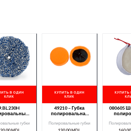
ПИТЬ В ОДИН
КУПИТЬ В ОДИН
КУПИТЬ 
КЛИК
КЛИК
КЛ
9.BL230H
49210 – Губка
080605 Ш
ировальный
полировальная
полиро
к шерстяной
Chamaleon hard
шнуровк
овальные губки
Полировальные губки
Полироваль
165mm
роз.-оранж.
20,00
MDL
130,00
MDL
160,0