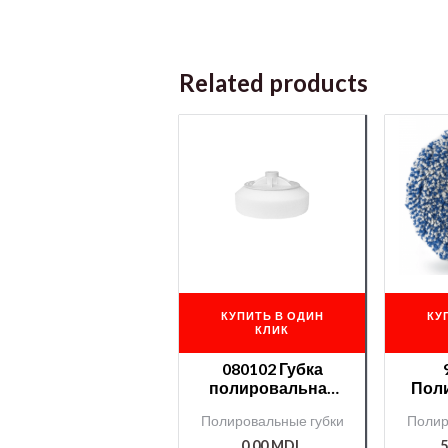
Related products
КУПИТЬ В ОДИН
КУ
КЛИК
080102 Губка
полировальная
Пол
APP белая
дис
Полировальные губки
Полир
тверд.М-14
0,00
MDL
5