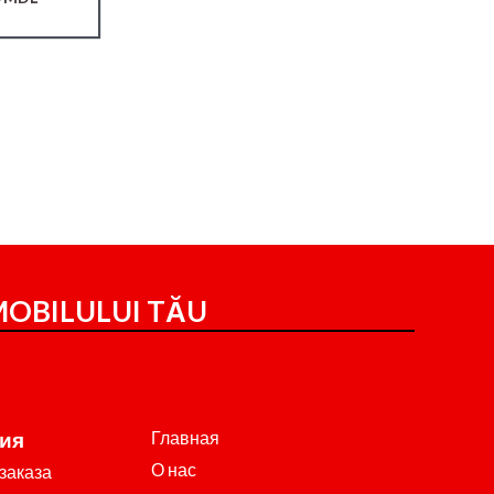
OBILULUI TĂU
Главная
ия
О нас
заказа