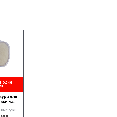
В ОДИН
ИК
кура для
вки на
е d 150
ные губки
0
MDL