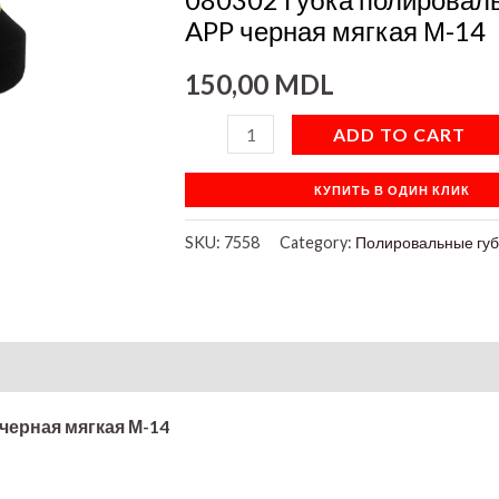
М-14
APP черная мягкая М-14
quantity
150,00
MDL
ADD TO CART
КУПИТЬ В ОДИН КЛИК
SKU:
7558
Category:
Полировальные губ
on
черная мягкая М-14