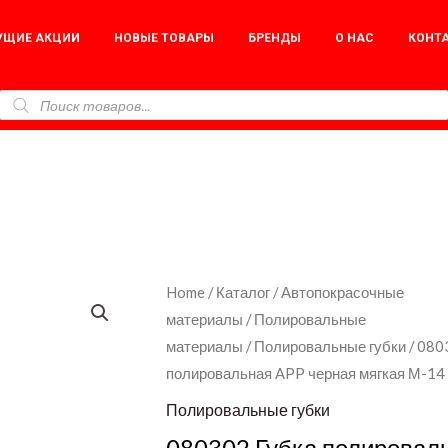
УЩИЕ АКЦИИ
НОВЫЕ ТОВАРЫ
БРЕНДЫ
О НАС
КОНТ
080302
Home
/
Каталог
/
Автопокрасочные
материалы
/
Полировальные
Губка
материалы
/
Полировальные губки
/ 080
полировальная
полировальная APP черная мягкая М-14
APP
черная
Полировальные губки
мягкая
080302 Губка полировал