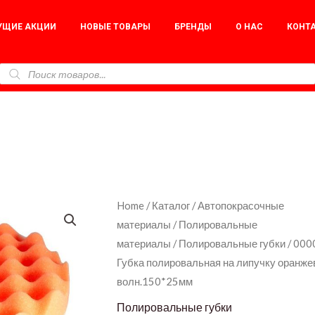
УЩИЕ АКЦИИ
НОВЫЕ ТОВАРЫ
БРЕНДЫ
О НАС
КОНТ
000002474
Home
/
Каталог
/
Автопокрасочные
материалы
/
Полировальные
Губка
материалы
/
Полировальные губки
/ 00
полировальная
Губка полировальная на липучку оранже
на
волн.150*25мм
липучку
Полировальные губки
оранжевая