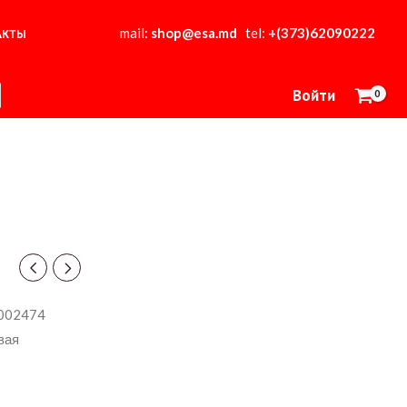
mail:
shop@esa.md
tel:
+(373)62090222
АКТЫ
Войти
0002474
вая