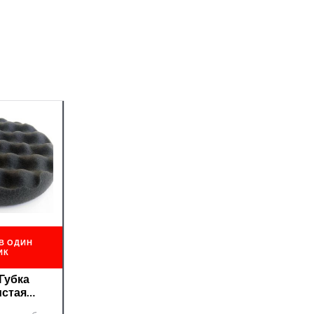
В ОДИН
ИК
 Губка
истая
вальная