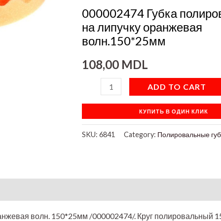
волн.150*25мм
000002474 Губка полиро
quantity
на липучку оранжевая
волн.150*25мм
108,00
MDL
ADD TO CART
КУПИТЬ В ОДИН КЛИК
SKU:
6841
Category:
Полировальные губ
on
анжевая волн. 150*25мм /000002474/. Круг полировальный 