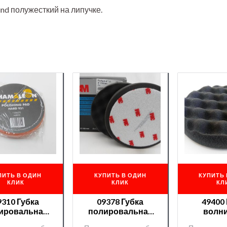
 полужесткий на липучке.
ПИТЬ В ОДИН
КУПИТЬ В ОДИН
КУПИТЬ 
КЛИК
КЛИК
КЛ
9310 Губка
09378 Губка
49400
ировальная
полировальная
волн
aleon hard на
3М (черная)
полиро