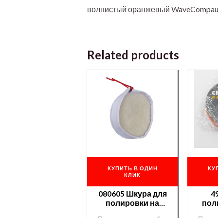
волнистый оранжевый WaveCompaund
Related products
КУПИТЬ В ОДИН
КУ
КЛИК
080605 Шкура для
4
полировки на
пол
шнуровке d 150
Cham