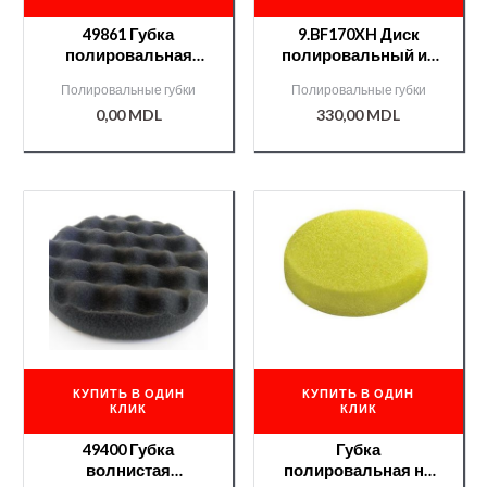
49861 Губка
9.BF170XH Диск
полировальная
полировальный из
Chamaleon на
микрофибры (синий)
Полировальные губки
Полировальные губки
липучке very hard
RUPES
0,00
MDL
330,00
MDL
белая 150*25/
Износоустойчивая /
КУПИТЬ В ОДИН
КУПИТЬ В ОДИН
КЛИК
КЛИК
49400 Губка
Губка
волнистая
полировальная на