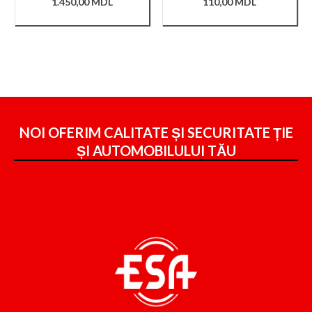
1.450,00
MDL
110,00
MDL
NOI OFERIM CALITATE ȘI SECURITATE ȚIE
ȘI
AUTOMOBILULUI TĂU