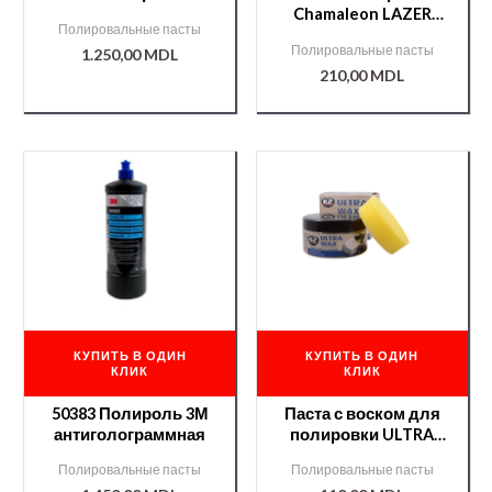
Chamaleon LAZER
Полировальные пасты
SHINE (усилитель и
Полировальные пасты
1.250,00
MDL
консервация блеска)
210,00
MDL
0,5 лит.
КУПИТЬ В ОДИН
КУПИТЬ В ОДИН
КЛИК
КЛИК
50383 Полироль 3М
Паста с воском для
антиголограммная
полировки ULTRA
WAX 250gr K2 /0051/
Полировальные пасты
Полировальные пасты