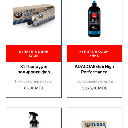
КУПИТЬ В ОДИН
КУПИТЬ В ОДИН
КЛИК
КЛИК
K2 Паста для
9.DACOARSE/6 High
полировки фар
Performance
LAMP DOCTOR 60г
Полироль
Полировальные пасты
Полировальные пасты
Rupes(синий
85,00
MDL
1.225,00
MDL
колпачок) 1L