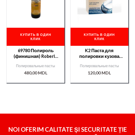
КУПИТЬ В ОДИН
КУПИТЬ В ОДИН
КЛИК
КЛИК
69780 Полироль
K2 Паста для
(финишная) Roberlo
полировки кузова
1200 SH 1л
Tempo TURBO 250gr
Полировальные пасты
Полировальные пасты
480,00
MDL
120,00
MDL
NOI OFERIM CALITATE ȘI SECURITATE ȚIE