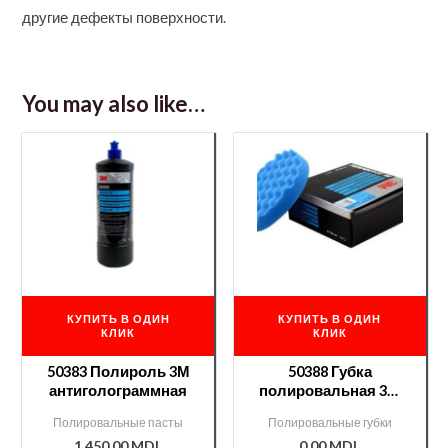
другие дефекты поверхности.
You may also like…
КУПИТЬ В ОДИН
КУПИТЬ В ОДИН
КЛИК
КЛИК
50383 Полироль 3М
50388 Губка
антиголограммная
полировальная 3М
(голубая) д/50383.
Полировальные пасты
Полировальные губки
1.450,00
MDL
0,00
MDL