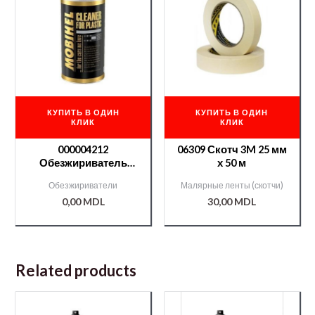
КУПИТЬ В ОДИН
КУПИТЬ В ОДИН
КЛИК
КЛИК
000004212
06309 Скотч 3M 25 мм
Обезжириватель
х 50 м
МВН для пластика —
Обезжириватели
Малярные ленты (скотчи)
0,75l
0,00
MDL
30,00
MDL
Related products