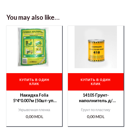
You may also like…
КУПИТЬ В ОДИН
КУПИТЬ В ОДИН
КЛИК
КЛИК
Накидка Folia
14105 Грунт-
5*4*0.007м (50шт-уп.)
наполнитель д/
80 грамм /000008437/
пластика Chamaleon
Укрывочная пленка
Грунт по пластику
Filling св.-серый 1л
0,00
MDL
0,00
MDL