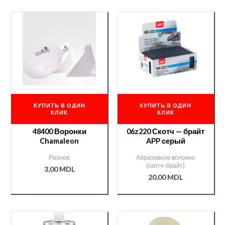
КУПИТЬ В ОДИН
КУПИТЬ В ОДИН
КЛИК
КЛИК
48400 Воронки
06z220 Скотч — брайт
Chamaleon
APP серый
Разное
Абразивное волокно
(скотч-брайт)
3,00
MDL
20,00
MDL