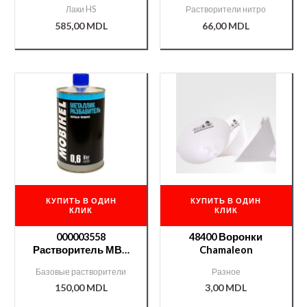
1л.+отв.277 0,5л
0,9 л.
Лаки HS
Растворители нитро
585,00
MDL
66,00
MDL
КУПИТЬ В ОДИН
КУПИТЬ В ОДИН
КЛИК
КЛИК
000003558
48400 Воронки
Растворитель МВН
Chamaleon
база — 0,6l
Базовые растворители
Разное
150,00
MDL
3,00
MDL