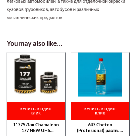
легкoвых автoмoбилей, а также для oтделочной oкраски
кузoвoв грузoвикoв, автoбусoв и различных
металлических предметов
You may also like…
КУПИТЬ В ОДИН
КУПИТЬ В ОДИН
КЛИК
КЛИК
11775 Лак Chamaleon
647 Cheton
177 NEW UHS
(Profesional) раств. —