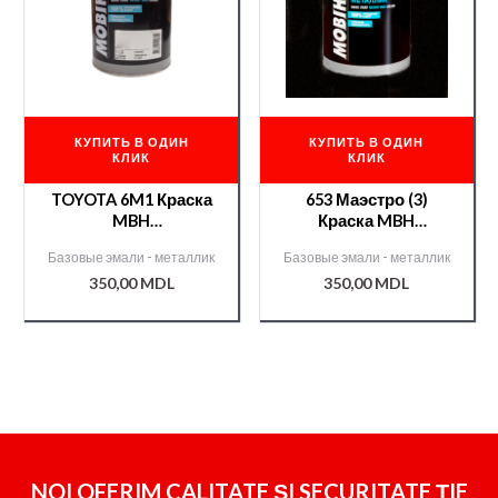
КУПИТЬ В ОДИН
КУПИТЬ В ОДИН
КЛИК
КЛИК
TOYOTA 6M1 Краска
653 Маэстро (3)
MBH
Краска MBH
металл./000004007/
металлик/000009370/
Базовые эмали - металлик
Базовые эмали - металлик
350,00
MDL
350,00
MDL
NOI OFERIM CALITATE ȘI SECURITATE ȚIE