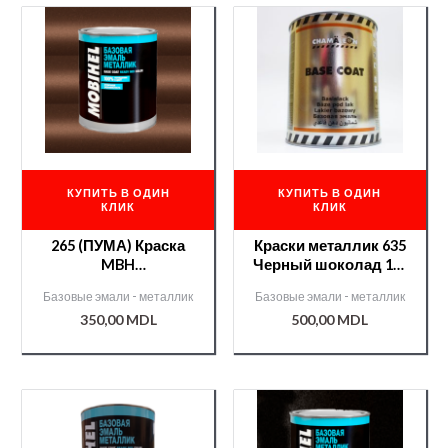
КУПИТЬ В ОДИН
КУПИТЬ В ОДИН
КЛИК
КЛИК
265 (ПУМА) Краска
Краски металлик 635
MBH
Черный шоколад 1л.
металл./000007957/
Chameleon/51127/
Базовые эмали - металлик
Базовые эмали - металлик
350,00
MDL
500,00
MDL