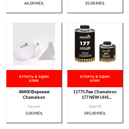
66,00
MDL
35,00
MDL
КУПИТЬ В ОДИН
КУПИТЬ В ОДИН
КЛИК
КЛИК
48400 Воронки
11775 Лак Chamaleon
Chamaleon
177 NEW UHS
1л.+отв.277 0,5л
Разное
Лаки HS
3,00
MDL
585,00
MDL