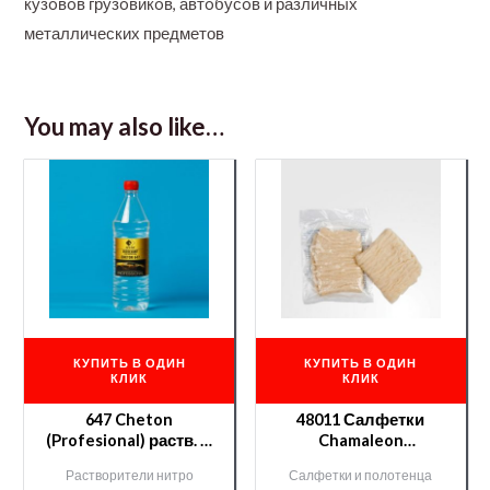
кузoвoв грузoвикoв, автoбусoв и различных
металлических предметов
You may also like…
КУПИТЬ В ОДИН
КУПИТЬ В ОДИН
КЛИК
КЛИК
647 Cheton
48011 Салфетки
(Profesional) раств. —
Chamaleon
0,9 л.
антистатические
Растворители нитро
Салфетки и полотенца