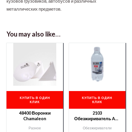
кузoвoв грузoвикoв, автoбусoв и различных
металлических предметов.
You may also like…
КУПИТЬ В ОДИН
КУПИТЬ В ОДИН
КЛИК
КЛИК
48400 Воронки
2103
Chamaleon
Обезжириватель APP
ПЭТ 0,4л
Разное
Обезжириватели