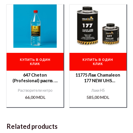
КУПИТЬ В ОДИН
КУПИТЬ В ОДИН
КЛИК
КЛИК
647 Cheton
11775 Лак Chamaleon
(Profesional) раств. —
177 NEW UHS
0,9 л.
1л.+отв.277 0,5л
Растворители нитро
Лаки HS
66,00
MDL
585,00
MDL
Related products