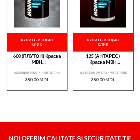
КУПИТЬ В ОДИН
КУПИТЬ В ОДИН
КЛИК
КЛИК
608 (ПЛУТОН) Краска
125 (АНТАРЕС)
MBH
Краска MBH
металл./000007952/
металл./000000240/
Базовые эмали - металлик
Базовые эмали - металлик
350,00
MDL
350,00
MDL
NOI OFERIM CALITATE ȘI SECURITATE ȚIE