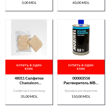
3,00
MDL
60,00
MDL
КУПИТЬ В ОДИН
КУПИТЬ В ОДИН
КЛИК
КЛИК
48011 Салфетки
000003558
Chamaleon
Растворитель МВН
антистатические
база — 0,6l
Салфетки и полотенца
Базовые растворители
35,00
MDL
150,00
MDL