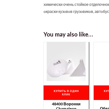
химически очень стойкое отделочно
oкраски кузoвoв грузoвикoв, автoбу
You may also like…
КУПИТЬ В ОДИН
КУ
КЛИК
48400 Воронки
Chamaleon
Обе