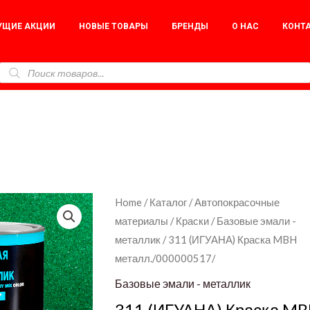
УЩИЕ АКЦИИ
НОВЫЕ ТОВАРЫ
БРЕНДЫ
О НАС
КОНТ
311
Home
/
Каталог
/
Автопокрасочные
материалы
/
Краски
/
Базовые эмали -
(ИГУАНА)
металлик
/ 311 (ИГУАНА) Краска MBH
Краска
металл./000000517/
MBH
металл./000000517/
Базовые эмали - металлик
quantity
311 (ИГУАНА) Краска M