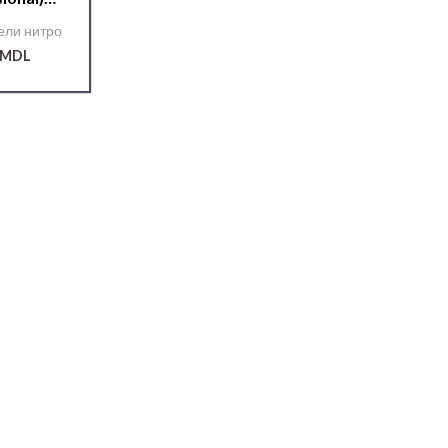
 0,9 л.
ели нитро
MDL