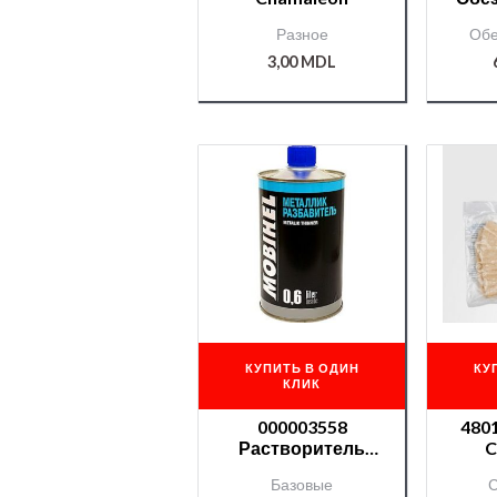
AP
Разное
Обе
3,00
MDL
КУПИТЬ В ОДИН
КУ
КЛИК
000003558
48011 Сал
Растворитель
C
МВН база — 0,6l
анти
Базовые
С