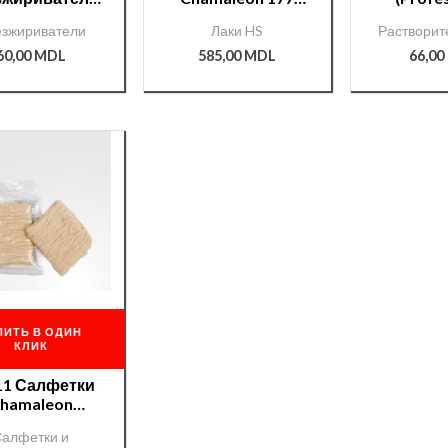
P ПЭТ 0,4л
NEW UHS
раств. —
зжириватели
Лаки HS
Растворит
1л.+отв.277 0,5л
60,00
MDL
585,00
MDL
66,00
ПИТЬ В ОДИН
КЛИК
фетки
hamaleon
статические
алфетки и