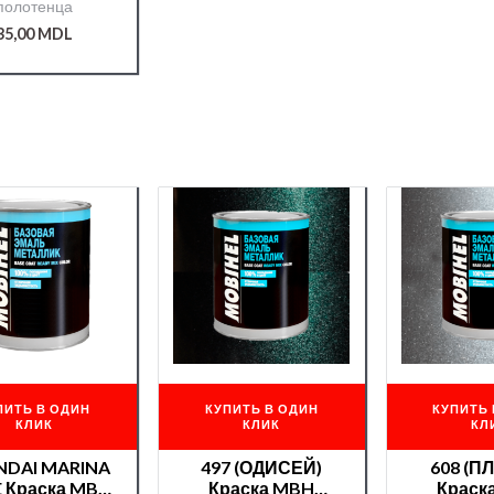
полотенца
35,00
MDL
ПИТЬ В ОДИН
КУПИТЬ В ОДИН
КУПИТЬ 
КЛИК
КЛИК
КЛ
NDAI MARINA
497 (ОДИСЕЙ)
608 (П
 Краска MBH
Краска MBH
Краск