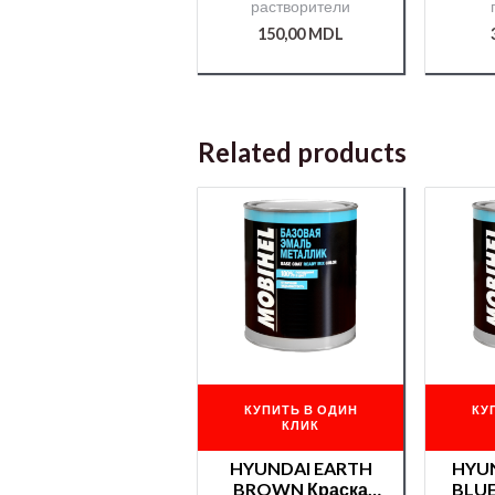
растворители
150,00
MDL
Related products
КУПИТЬ В ОДИН
КУ
КЛИК
HYUNDAI EARTH
HYU
BROWN Краска
BLUE