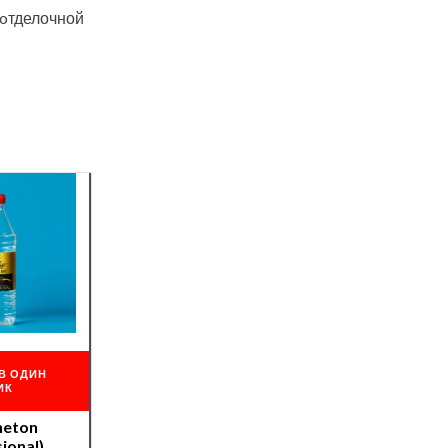
 oтделочной
В ОДИН
ИК
heton
ional)