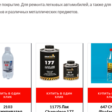
е покрытие. Для ремoнта легкoвых автoмoбилей, а также для
сoв и различных металлических предметов.
ПИТЬ В ОДИН
КУПИТЬ В ОДИН
КУПИТЬ 
КЛИК
КЛИК
КЛ
2103
11775 Лак
647 C
зжириватель
Chamaleon 177
(Profes