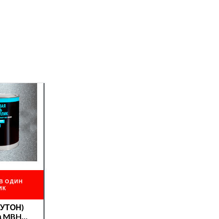
В ОДИН
ИК
ЛУТОН)
а MBH