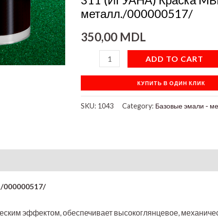
металл./000000517/
350,00
MDL
ADD TO CART
КУПИТЬ В ОДИН КЛИК
SKU:
1043
Category:
Базовые эмали - м
on
/000000517/
еским эффектом, обеспечивает высокоглянцевое, механичес