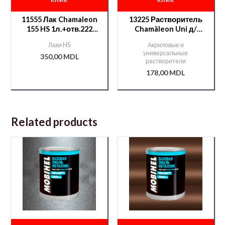
11555 Лак Chamaleon
13225 Растворитель
155 HS 1л.+отв.222
Chamäleon Uni д/
0,5л
акрилов. продуктов
Лаки HS
Акриловые и
— 1л.
универсальные
350,00
MDL
растворители
178,00
MDL
Related products