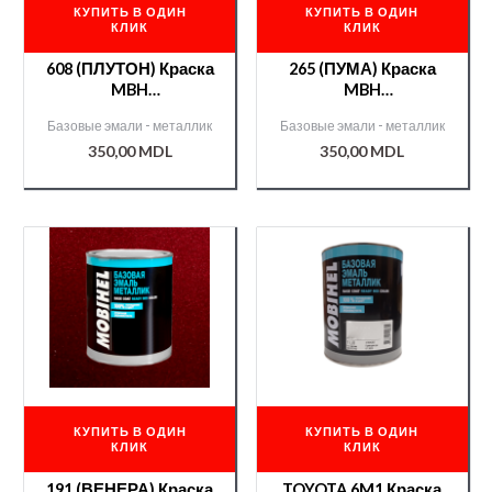
КУПИТЬ В ОДИН
КУПИТЬ В ОДИН
КЛИК
КЛИК
608 (ПЛУТОН) Краска
265 (ПУМА) Краска
MBH
MBH
металл./000007952/
металл./000007957/
Базовые эмали - металлик
Базовые эмали - металлик
350,00
MDL
350,00
MDL
КУПИТЬ В ОДИН
КУПИТЬ В ОДИН
КЛИК
КЛИК
191 (ВЕНЕРА) Краска
TOYOTA 6M1 Краска