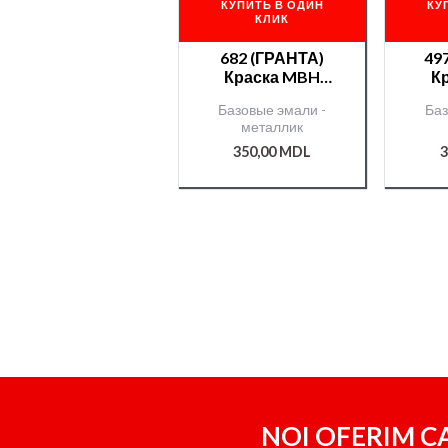
КУПИТЬ В ОДИН
КУ
КЛИК
682 (ГРАНТА)
49
Краска MBH
К
металл./00000095
мета
Базовые эмали -
Баз
8/
металлик
350,00
MDL
3
NOI OFERIM CA