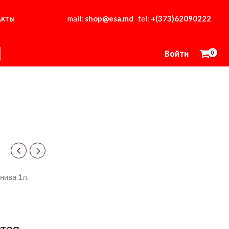
mail:
shop@esa.md
tel:
+(373)62090222
АКТЫ
Войти
 нива 1л.
отая