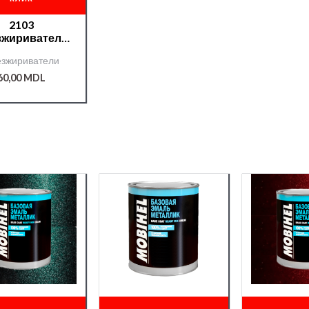
2103
зжириватель
P ПЭТ 0,4л
зжириватели
60,00
MDL