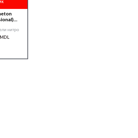
ИК
heton
ional)
 0,9 л.
ели нитро
MDL