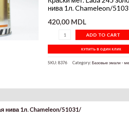
1л.
нива 1л. Chameleon/5103
Chameleon/51031/
420,00
MDL
quantity
ADD TO CART
КУПИТЬ В ОДИН КЛИК
SKU:
8376
Category:
Базовые эмали - м
on
ая нива 1л. Chameleon/51031/