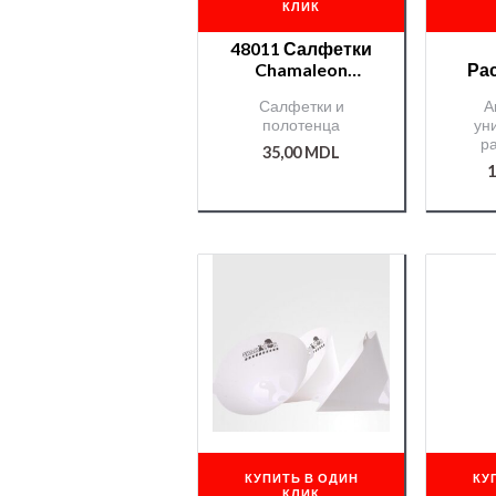
КЛИК
48011 Салфетки
Chamaleon
Ра
антистатические
Cham
Салфетки и
А
полотенца
ун
р
35,00
MDL
1
КУПИТЬ В ОДИН
КУ
КЛИК