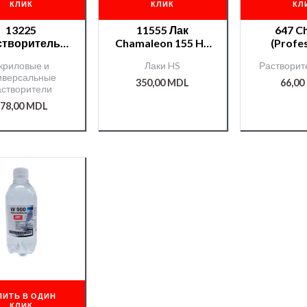
КЛИК
КЛИК
КЛ
13225
11555 Лак
647 C
створитель
Chamaleon 155 HS
(Profes
äleon Uni д/
1л.+отв.222 0,5л
раств. —
криловые и
Лаки HS
Растворит
акрилов.
иверсальные
продуктов — 1л.
350,00
MDL
66,00
астворители
78,00
MDL
ПИТЬ В ОДИН
КЛИК