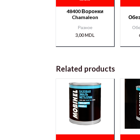
48400 Воронки
Chamaleon
Обе
AP
Разное
Обе
3,00
MDL
Related products