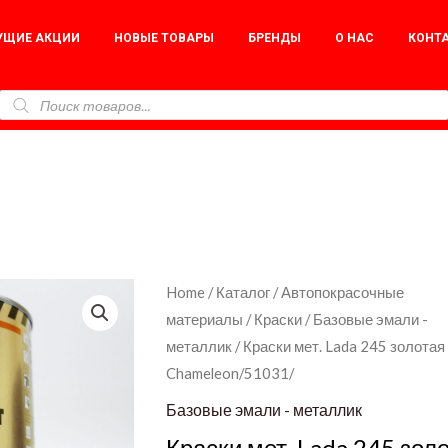
УЩИЕ АКЦИИ
НОВЫЕ ТОВАРЫ
БРЕНДЫ
О НАС
КОНТ
Краски
Home
/
Каталог
/
Автопокрасочные
материалы
/
Краски
/
Базовые эмали -
мет.
металлик
/ Краски мет. Lada 245 золотая
Lada
Chameleon/51031/
245
золотая
Базовые эмали - металлик
нива
Краски мет. Lada 245 зол