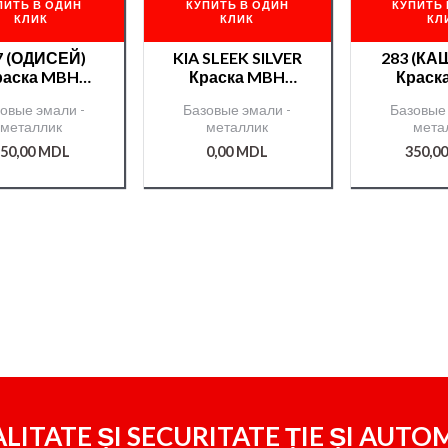
ПИТЬ В ОДИН
КУПИТЬ В ОДИН
КУПИТЬ 
КЛИК
КЛИК
КЛ
7 (ОДИСЕЙ)
KIA SLEEK SILVER
283 (К
раска MBH
Краска MBH
Краск
лл./00000677
металл./00000821
металл./
овые эмали -
Базовые эмали -
Базовые 
1/
7/
5
металлик
металлик
мета
50,00
MDL
0,00
MDL
350,0
LITATE ȘI SECURITATE ȚIE ȘI
AUTOM