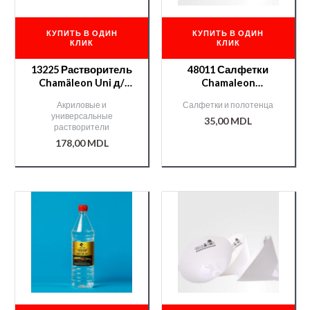
КУПИТЬ В ОДИН
КУПИТЬ В ОДИН
КЛИК
КЛИК
13225 Растворитель
48011 Салфетки
Chamäleon Uni д/
Chamaleon
акрилов. продуктов
антистатические
Акриловые и
Салфетки и полотенца
— 1л.
универсальные
35,00
MDL
растворители
178,00
MDL