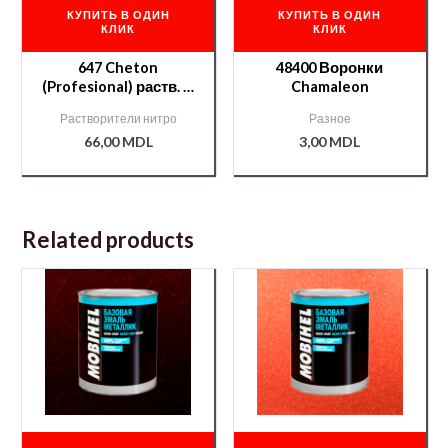
КУПИТЬ В ОДИН
КУПИТЬ В ОДИН
КЛИК
КЛИК
647 Cheton
48400 Воронки
(Profesional) раств. —
Chamaleon
0,9 л.
Растворители нитро
Разное
66,00
MDL
3,00
MDL
Related products