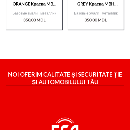
ORANGE Краска MBH
GREY Краска MBH
металл./000008099/
металл./000008097/
Базовые эмали - металлик
Базовые эмали - металлик
350,00
MDL
350,00
MDL
NOI OFERIM CALITATE ȘI SECURITATE ȚIE
ȘI
AUTOMOBILULUI TĂU