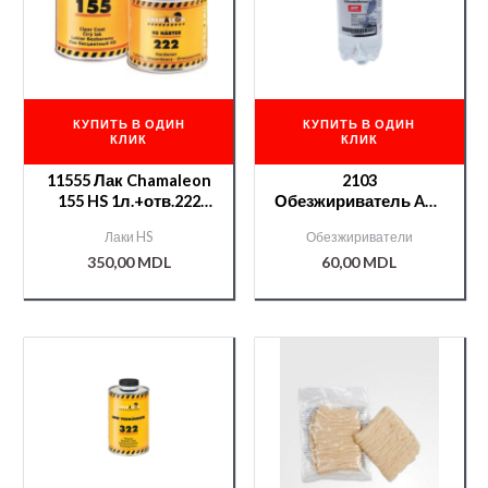
КУПИТЬ В ОДИН
КУПИТЬ В ОДИН
КЛИК
КЛИК
11555 Лак Chamaleon
2103
155 HS 1л.+отв.222
Обезжириватель APP
0,5л
ПЭТ 0,4л
Лаки HS
Обезжириватели
350,00
MDL
60,00
MDL