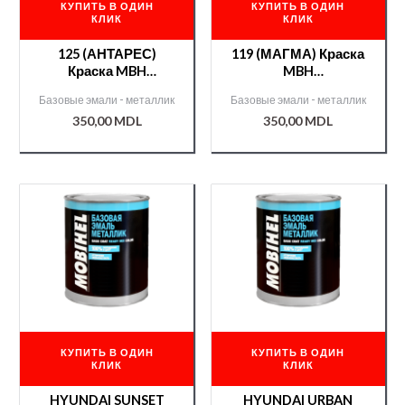
КУПИТЬ В ОДИН
КУПИТЬ В ОДИН
КЛИК
КЛИК
125 (АНТАРЕС)
119 (МАГМА) Краска
Краска MBH
MBH
металл./000000240/
металл./000005969/
Базовые эмали - металлик
Базовые эмали - металлик
350,00
MDL
350,00
MDL
КУПИТЬ В ОДИН
КУПИТЬ В ОДИН
КЛИК
КЛИК
HYUNDAI SUNSET
HYUNDAI URBAN