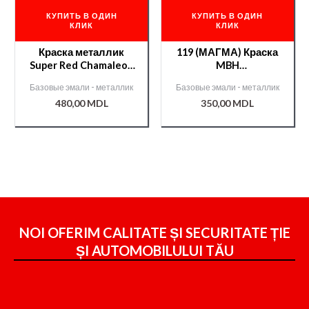
КУПИТЬ В ОДИН
КУПИТЬ В ОДИН
КЛИК
КЛИК
Краска металлик
119 (МАГМА) Краска
Super Red Chamaleon
MBH
1л /51363/
металл./000005969/
Базовые эмали - металлик
Базовые эмали - металлик
480,00
MDL
350,00
MDL
NOI OFERIM CALITATE ȘI SECURITATE ȚIE
ȘI
AUTOMOBILULUI TĂU