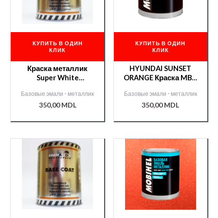
КУПИТЬ В ОДИН
КУПИТЬ В ОДИН
КЛИК
КЛИК
Краска металлик
HYUNDAI SUNSET
Super White
ORANGE Краска MBH
Chamaleon 1л /51351/
металл./000008099/
Базовые эмали - металлик
Базовые эмали - металлик
350,00
MDL
350,00
MDL