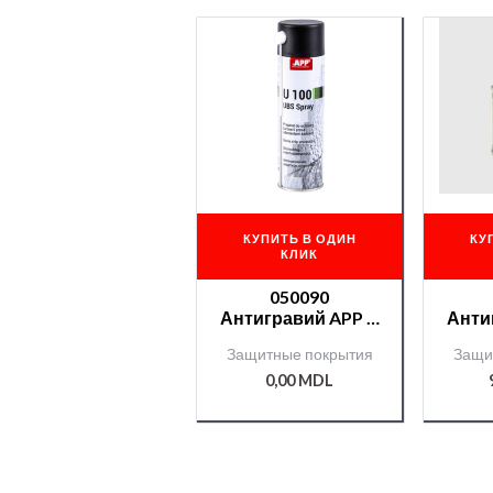
КУПИТЬ В ОДИН
КУ
КЛИК
050090
Антигравий APP U
Анти
100 0,5 кг Spray
е
Защитные покрытия
Защи
(черный)
Cham
0,00
MDL