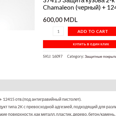
(черный)
Chamaleon (черный) + 124
+
600,00
MDL
12415
отв.
ADD TO CART
quantity
КУПИТЬ В ОДИН КЛИК
SKU:
16097
Category:
Защитные покрыт
on
+ 12415 отв.(под антигравийный пистолет).
кт типа 2K с превосходной адгезией, подходящий для разл
ие поверхности, как металл, пластик, дерево, бетон/камень,