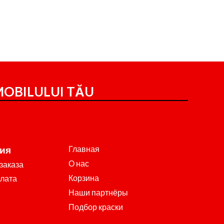
OBILULUI TĂU
Главная
ия
О нас
заказа
Корзина
плата
Наши партнёры
Подбор краски