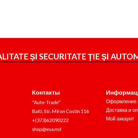
LITATE ȘI SECURITATE ȚIE ȘI
AUTOM
Контакты
Информац
Оформление 
"Auto-Trade"
Доставка и о
Balti, Str. Miron Costin 116
Мой аккаунт
+(373)62090222
shop@esa.md