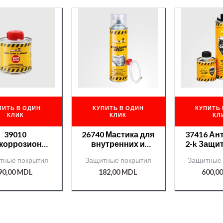
ПИТЬ В ОДИН
КУПИТЬ В ОДИН
КУПИТЬ 
КЛИК
КЛИК
КЛ
39010
26740 Мастика для
37416 Ан
коррозионно
внутренних и
2-k Защи
 вещество
скрытых
Chamaleo
тные покрытия
Защитные покрытия
Защитные 
aleon 100 мл.
полостей
отв. КО
90,00
MDL
182,00
MDL
600,0