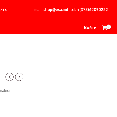
mail:
shop@esa.md
tel:
+(373)62090222
АКТЫ
Войти
maleon