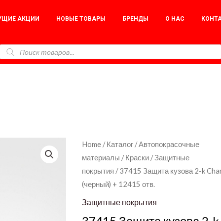
УЩИЕ АКЦИИ
НОВЫЕ ТОВАРЫ
БРЕНДЫ
О НАС
КОНТ
37415
Home
/
Каталог
/
Автопокрасочные
материалы
/
Краски
/
Защитные
Защита
покрытия
/ 37415 Защита кузова 2-k Cha
кузова
(черный) + 12415 отв.
2-
k
Защитные покрытия
Chamaleon
37415 Защита кузова 2-k