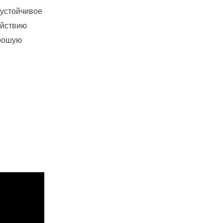
 устойчивое
ействию
орошую