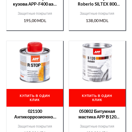
кузова APP-F400 аэр.
Roberlo SILTEX 800
бесцветный 0,5L
белый 1кг
Защитные покрытия
Защитные покрытия
195,00
MDL
138,00
MDL
КУПИТЬ В ОДИН
КУПИТЬ В ОДИН
КЛИК
КЛИК
021100
050802 Битумная
Антикоррозионное
мастика APP В120
вещество APP 100 мл.
2,5кг
Защитные покрытия
Защитные покрытия