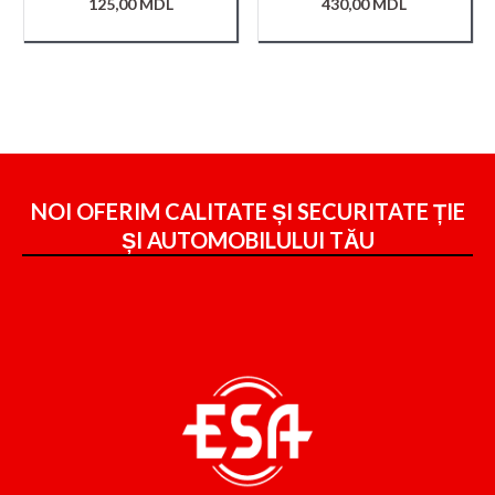
125,00
MDL
430,00
MDL
NOI OFERIM CALITATE ȘI SECURITATE ȚIE
ȘI
AUTOMOBILULUI TĂU