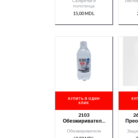
Салфетки и
Листо
полотенца
15,00
MDL
КУПИТЬ В ОДИН
КУ
КЛИК
2103
2
Обезжириватель
Прео
APP ПЭТ 0,4л
р
Обезжириватели
Защи
Cha