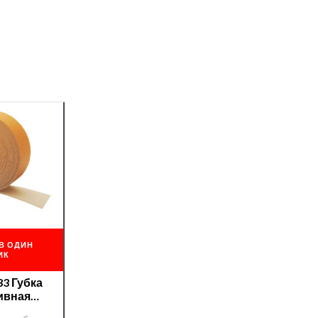
В ОДИН
ИК
33 Губка
ивная
 115*25м