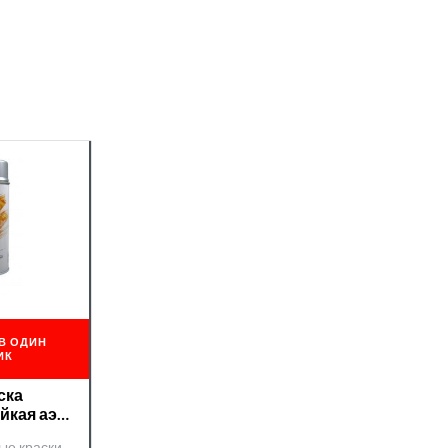
В ОДИН
ИК
ска
йкая аэр
007 Maxi
ые краски