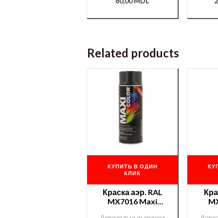
60,00
MDL
2
Related products
КУПИТЬ В ОДИН
КУ
КЛИК
Краска аэр. RAL
Кра
MX7016 Maxi
MX
Color/ 400ml
Co
Аэрозольные краски
Аэро