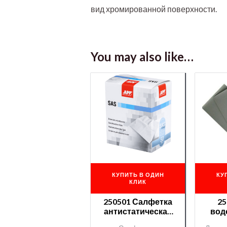
вид хромированной поверхности.
You may also like…
КУПИТЬ В ОДИН
КУ
КЛИК
250501 Салфетка
25
антистатическая
вод
APP
Ma