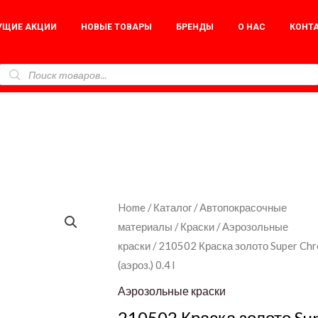
УЩИЕ АКЦИИ
НОВЫЕ ТОВАРЫ
БРЕНДЫ
О НАС
КОНТ
210502
Home
/
Каталог
/
Автопокрасочные
материалы
/
Краски
/
Аэрозольные
Краска
краски
/ 210502 Краска золото Super Ch
золото
(аэроз.) 0.4 l
Super
Chrom
Аэрозольные краски
APP
210502 Краска золото Su