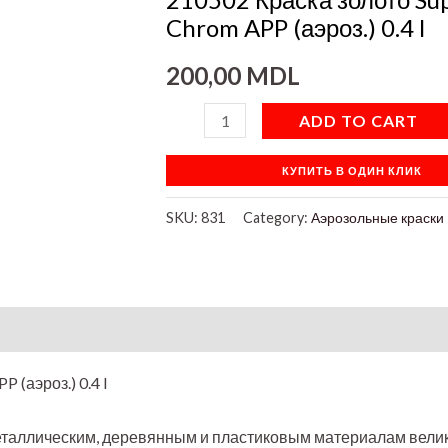
(аэроз.)
Chrom APP (аэроз.) 0.4 l
0.4
200,00
MDL
l
quantity
ADD TO CART
КУПИТЬ В ОДИН КЛИК
SKU:
831
Category:
Аэрозольные краски
on
 (аэроз.) 0.4 l
еталлическим, деревянным и пластиковым материалам вел