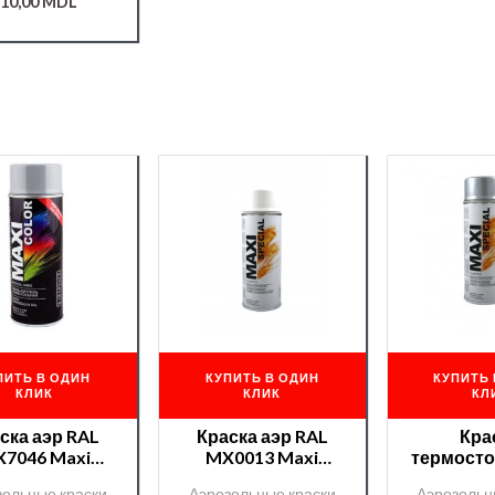
400мл.
10,00
MDL
ПИТЬ В ОДИН
КУПИТЬ В ОДИН
КУПИТЬ 
КЛИК
КЛИК
КЛ
ска аэр RAL
Краска аэр RAL
Кра
7046 Maxi
MX0013 Maxi
термосто
lor/ 400ml
Color/ 400ml
RAL MX0
зольные краски
Аэрозольные краски
Аэрозольн