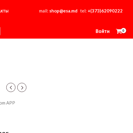
mail:
shop@esa.md
tel:
+(373)62090222
АКТЫ
Войти
rom APP
per