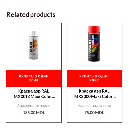
Related products
КУПИТЬ В ОДИН
КУПИТЬ В ОДИН
КЛИК
КЛИК
Краска аэр RAL
Краска аэр RAL
MX0013 Maxi Color/
MX3000 Maxi Color/
400ml (термостойкая
400ml (красная-
Аэрозольные краски
Аэрозольные краски
эмаль белая)
оранжевый)
135,00
MDL
75,00
MDL